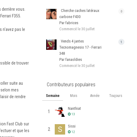
s derrière vous.
Cherche caches latéraux
0
Ferrari F355.
carbone F430
Par fabrices
Commencé
le 30 juillet
s n'avez pas le
Vends 4 jantes
1
Tecnomagnesio 17 - Ferrari
348
Par fanaoldies
ossible de trouver
Commencé
le 30 juillet
coller suite au
Contributeurs populaires
e selon mes
Semaine
Mois
Année
Toujours
laisir de rendre
Nanthiat
1
13
ion Fast Club sur
Sissi
2
fectuer et que les
12