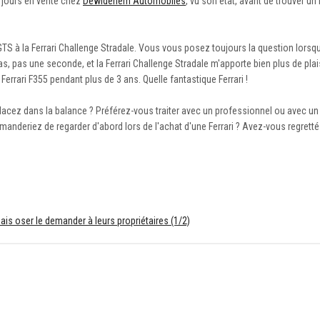
x jours en vente chez
Dewidehem Automobiles
, vu son état, avant de trouver u
 GTS à la Ferrari Challenge Stradale. Vous vous posez toujours la question lorsq
as, pas une seconde, et la Ferrari Challenge Stradale m'apporte bien plus de plais
errari F355 pendant plus de 3 ans. Quelle fantastique Ferrari !
acez dans la balance ? Préférez-vous traiter avec un professionnel ou avec un p
anderiez de regarder d'abord lors de l'achat d'une Ferrari ? Avez-vous regretté
ais oser le demander à leurs propriétaires (1/2)