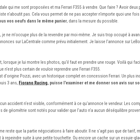
tradale qui me sont proposées et ma Ferrari F355 à vendre. Que faire ? Avoir deux 
iste n'aboutit pas. Cela vous permet de ne pas accepter n'importe quoi une foi
tous vos oeufs dans le même panier
, dans la mesure du possible.
55, je ne m'occupe plus de la revendre par moi-même. Je suis trop occupé à ava
'annonces sur LaCentrale comme prévu initialement. Je laisse l'annonce sur LeBo
 lorsque je lui montre les photos, qu'il faut en prendre une rouge. Voilà qui fac
ue n'est plus certain de vouloir reprendre une Ferrari F355.
t d'origine Pozzi, avec un historique complet en concession Ferrari. Un plus in
puis 3 ans,
Fiorano Racing
, puisse l'examiner et me donner son avis sur so
 Aucun accident n'est visible, conformément à ce qu'annonce le vendeur. Les co
ages de géométrie sont notés pour valider que l'auto n'a aucun déséquilibre prove
e reste que la partie négociations à faire aboutir. Il ne s'agit pas que de tarif, 
est à repeindre suite à une petite touchette. Ou encore un cache sur un essuie-g