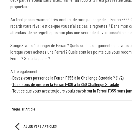
deux parties soient satisfaites. Ma Ferrari F355 GTS n'est pas restée deu
propriétaire.
Au final, je suis vraiment très content de mon passage de la Ferrari F355
repartir votre rêve : est-ce-que vous n'allez pas le regrettez ? Dans mon c
attendais. Je ne regrette pas non plus une seconde d'avoir posséder une F
Songez-vous à changer de Ferrari ? Quels sont les arguments que vous pl
lorsque vous achetez une Ferrari ? Quels sont les points que vous recomm
Ferrari ? Si oui laquelle ?
A lire également :
-
Devez-vous passer de la Ferrari F355 à la Challenge Stradale ? (1/2)
-
10 raisons de préférer la Ferrari F430 à la 360 Challenge Stradale
-
Tout ce que vous avez toujours voulu savoir sur la Ferrari F355 sans jam
Signaler Article
ALLER VERS ARTICLES