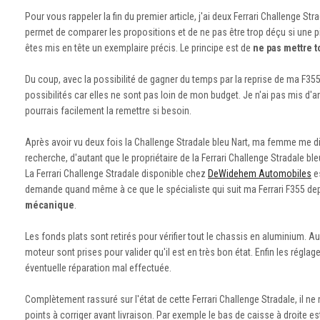
Pour vous rappeler la fin du premier article, j'ai deux Ferrari Challenge S
permet de comparer les propositions et de ne pas être trop déçu si une p
êtes mis en tête un exemplaire précis. Le principe est de
ne pas mettre 
Du coup, avec la possibilité de gagner du temps par la reprise de ma F3
possibilités car elles ne sont pas loin de mon budget. Je n'ai pas mis d
pourrais facilement la remettre si besoin.
Après avoir vu deux fois la Challenge Stradale bleu Nart, ma femme me dit,
recherche, d'autant que le propriétaire de la Ferrari Challenge Stradale ble
La Ferrari Challenge Stradale disponible chez
DeWidehem Automobiles
es
demande quand même à ce que le spécialiste qui suit ma Ferrari F355 de
mécanique
.
Les fonds plats sont retirés pour vérifier tout le chassis en aluminium.
moteur sont prises pour valider qu'il est en très bon état. Enfin les régl
éventuelle réparation mal effectuée.
Complètement rassuré sur l'état de cette Ferrari Challenge Stradale, il ne m
points à corriger avant livraison. Par exemple le bas de caisse à droite 