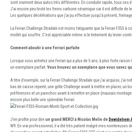
sont vraiment deux autos très différentes. En conduite rapide, tous ces 
J'ai encore peu testé les freins carbone céramique car il est difficile de
Les quelques décélérations que j'ai pu effectuer jusqu'à présent, freinage
La Ferrari Challenge Stradale est moins fatiguante que la Ferrari F355 à co
mollet qui souffre. C'est appréciable même si le tintement du levier contr
Comment aboutir à une Ferrari parfaite
Lorsque vous achetez une Ferrari qui a plus de 5 ans, à plus forte raison l
un exemplaire parfait.
Vous trouvez un exemplaire que vous savez que 
A titre d'exemple, sur la Ferrari Challenge Stradale que j'ai acquise, j'ai n
bas de caisse repeint, une grille Challenge avant à mettre en placer, un 
préférences et un parechoc avant à remettre en place (mauvais montage suit
encore plus belle une splendide Ferrari.
J'en profite pour dire
un grand MERCI à Nicolas Melin de
Dewidehem 
W9. En vrai professionnel, il a été très patient malgré mes nombreuses de