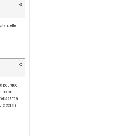
rtant elle
là pourquoi :
 Donc ce
rétissant à
 je serais