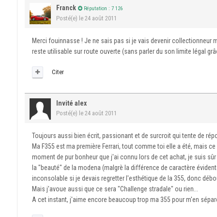
Franck
Réputation : 7 126
Posté(e)
le 24 août 2011
Merci fouinnasse ! Je ne sais pas si je vais devenir collectionneur 
reste utilisable sur route ouverte (sans parler du son limite légal gr
Citer
Invité alex
Posté(e)
le 24 août 2011
Toujours aussi bien écrit, passionant et de surcroit qui tente de rép
Ma F355 est ma première Ferrari, tout comme toi elle a été, mais ce f
moment de pur bonheur que j'ai connu lors de cet achat, je suis sûr d
la "beauté" de la modena (malgrè la différence de caractère évidente)
inconsolable si je devais regretter l'esthétique de la 355, donc débo
Mais j'avoue aussi que ce sera "Challenge stradale" ou rien...
A cet instant, j'aime encore beaucoup trop ma 355 pour m'en sépar