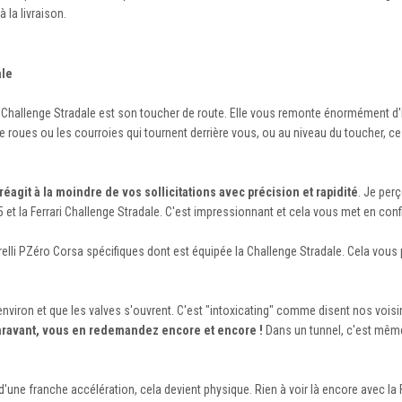
 la livraison.
ale
 Challenge Stradale est son toucher de route. Elle vous remonte énormément d'
 de roues ou les courroies qui tournent derrière vous, ou au niveau du toucher, 
 réagit à la moindre de vos sollicitations avec précision et rapidité
. Je per
 et la Ferrari Challenge Stradale. C'est impressionnant et cela vous met en conf
relli PZéro Corsa spécifiques dont est équipée la Challenge Stradale. Cela vous
viron et que les valves s'ouvrent. C'est "intoxicating" comme disent nos voisi
uparavant, vous en redemandez encore et encore !
Dans un tunnel, c'est même
'une franche accélération, cela devient physique. Rien à voir là encore avec la F