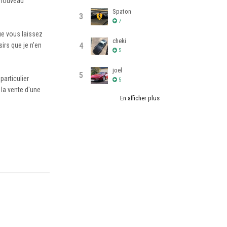
n nouveau
Spaton
3
7
ue vous laissez
cheki
4
irs que je n'en
5
joel
5
articulier
5
 la vente d'une
En afficher plus