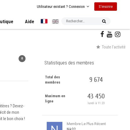
S’inscrire
Utilisateur existant ? Connexion
utique
Aide
Toute l’activité
0
Statistiques des membres
Total des
9 674
membres
43 450
Maximum en
ligne
lundi à 11:23
itères ? Devez-
récit de mon
t le bon choix !
Membre Le Plus Récent
Nik32