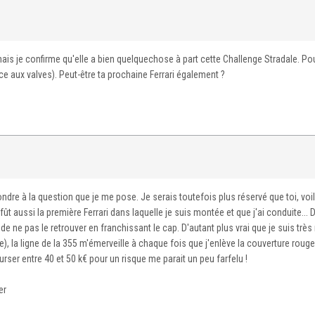
mais je confirme qu'elle a bien quelquechose à part cette Challenge Stradale. Pou
âce aux valves). Peut-être ta prochaine Ferrari également ?
ondre à la question que je me pose. Je serais toutefois plus réservé que toi, voi
ût aussi la première Ferrari dans laquelle je suis montée et que j'ai conduite...
e ne pas le retrouver en franchissant le cap. D'autant plus vrai que je suis très 
, la ligne de la 355 m'émerveille à chaque fois que j'enlève la couverture rouge,
urser entre 40 et 50 k€ pour un risque me parait un peu farfelu !
er