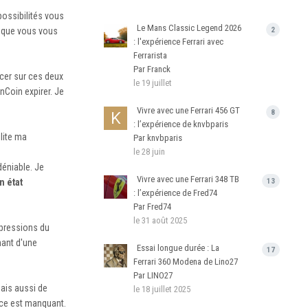
possibilités vous
Le Mans Classic Legend 2026
s que vous vous
2
: l'expérience Ferrari avec
Ferrarista
Par Franck
ncer sur ces deux
le 19 juillet
nCoin expirer. Je
Vivre avec une Ferrari 456 GT
8
: l’expérience de knvbparis
ilite ma
Par knvbparis
le 28 juin
déniable. Je
Vivre avec une Ferrari 348 TB
n état
13
: l’expérience de Fred74
Par Fred74
le 31 août 2025
mpressions du
nant d'une
Essai longue durée : La
17
Ferrari 360 Modena de Lino27
Par LINO27
mais aussi de
le 18 juillet 2025
lace est manquant.