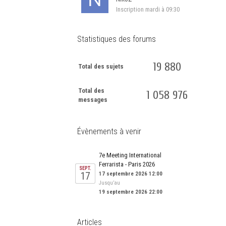
Inscription
mardi à 09:30
Statistiques des forums
19 880
Total des sujets
Total des
1 058 976
messages
Évènements à venir
7e Meeting International
Ferrarista - Paris 2026
SEPT.
17
17 septembre 2026 12:00
Jusqu’au
19 septembre 2026 22:00
Articles