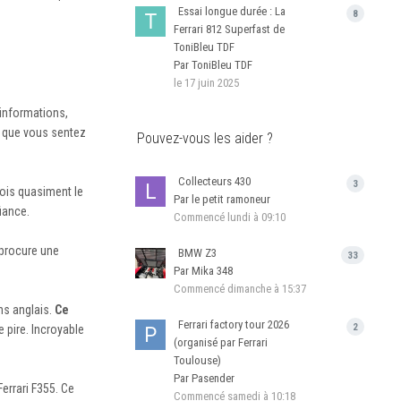
Essai longue durée : La
8
Ferrari 812 Superfast de
ToniBleu TDF
Par ToniBleu TDF
le 17 juin 2025
informations,
ce que vous sentez
Pouvez-vous les aider ?
Collecteurs 430
3
çois quasiment le
Par le petit ramoneur
iance.
Commencé
lundi à 09:10
 procure une
BMW Z3
33
Par Mika 348
Commencé
dimanche à 15:37
ns anglais.
Ce
Ferrari factory tour 2026
2
 pire. Incroyable
(organisé par Ferrari
Toulouse)
Par Pasender
errari F355. Ce
Commencé
samedi à 10:18