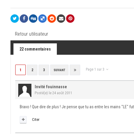
Retour utilisateur
22 commentaires
Page 1 sur 3
1
2
3
SUIVANT
Invité fouinnasse
Posté(e)
le 24 août 2011
Bravo ! Que dire de plus ! Je pense que tu as entre les mains "LE" fut
Citer