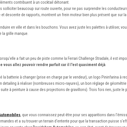
éléments contribuent à un cocktail détonant.
 les solliciter beaucoup sur route ouverte, pour ne pas surprendre les conducteur
 et descente de rapports, montrent un frein moteur bien plus présent que sur la 
nduire en ville et dans les bouchons. Vous avez juste les palettes à utiliser, vou
e la grille manque.
orsqu'elle a fait un peu de piste comme la Ferrari Challenge Stradale, il est imp
vous allez pouvoir rendre parfait car il l'est quasiment déjà
.
oté la batterie à changer (prise en charge par le vendeur), un logo Pininfarina à re
bon detailing à réaliser (nombreuses micro-rayures), un bon réglage de géométri
e à peinture à cause des projections de gravillons). Trois fois rien, juste le p
Automobiles
, que vous connaissez peut-être pour ses apparitions dans l'émiss
mandes et a su trouver un terrain d'entente pour que la transaction puisse s'ef