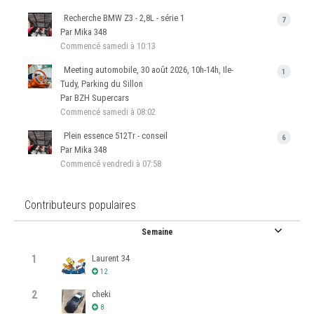
Recherche BMW Z3 - 2,8L - série 1
7
Par Mika 348
Commencé
samedi à 10:13
Meeting automobile, 30 août 2026, 10h-14h, Ile-
1
Tudy, Parking du Sillon
Par BZH Supercars
Commencé
samedi à 08:02
Plein essence 512Tr - conseil
6
Par Mika 348
Commencé
vendredi à 07:58
Contributeurs populaires
Semaine
1
Laurent 34
12
2
cheki
8