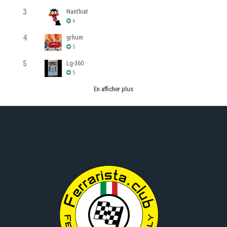
3
Nanthiat
6
4
grhum
5
5
Lg-360
5
En afficher plus