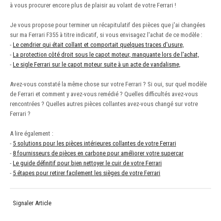
à vous procurer encore plus de plaisir au volant de votre Ferrari !
Je vous propose pour terminer un récapitulatif des pièces que j'ai changées
sur ma Ferrari F355 à titre indicatif, si vous envisagez l'achat de ce modèle :
-
Le cendrier qui était collant et comportait quelques traces d'usure,
-
La protection côté droit sous le capot moteur, manquante lors de l'achat,
-
Le sigle Ferrari sur le capot moteur suite à un acte de vandalisme,
Avez-vous constaté la même chose sur votre Ferrari ? Si oui, sur quel modèle
de Ferrari et comment y avez-vous remédié ? Quelles difficultés avez-vous
rencontrées ? Quelles autres pièces collantes avez-vous changé sur votre
Ferrari ?
A lire également :
-
5 solutions pour les pièces intérieures collantes de votre Ferrari
-
8 fournisseurs de pièces en carbone pour améliorer votre supercar
-
Le guide définitif pour bien nettoyer le cuir de votre Ferrari
-
5 étapes pour retirer facilement les sièges de votre Ferrari
Signaler Article