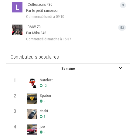
Collecteurs 430
3
Par le petit ramoneur
Commencé
lundi à 09:10
BMW Z3
53
Par Mika 348
Commencé
dimanche à 15:37
Contributeurs populaires
Semaine
1
Nanthiat
12
2
Spaton
6
3
cheki
6
4
joel
5