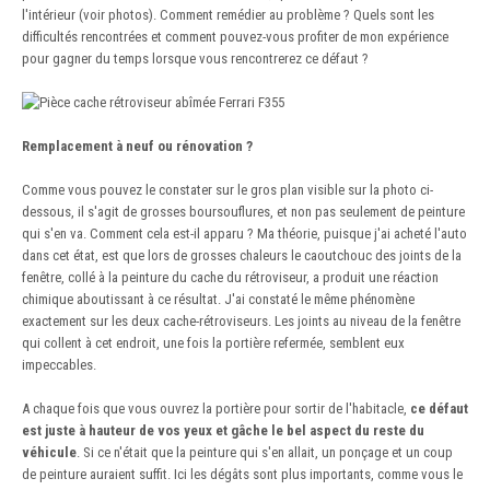
l'intérieur (voir photos). Comment remédier au problème ? Quels sont les
difficultés rencontrées et comment pouvez-vous profiter de mon expérience
pour gagner du temps lorsque vous rencontrerez ce défaut ?
Remplacement à neuf ou rénovation ?
Comme vous pouvez le constater sur le gros plan visible sur la photo ci-
dessous, il s'agit de grosses boursouflures, et non pas seulement de peinture
qui s'en va. Comment cela est-il apparu ? Ma théorie, puisque j'ai acheté l'auto
dans cet état, est que lors de grosses chaleurs le caoutchouc des joints de la
fenêtre, collé à la peinture du cache du rétroviseur, a produit une réaction
chimique aboutissant à ce résultat. J'ai constaté le même phénomène
exactement sur les deux cache-rétroviseurs. Les joints au niveau de la fenêtre
qui collent à cet endroit, une fois la portière refermée, semblent eux
impeccables.
A chaque fois que vous ouvrez la portière pour sortir de l'habitacle,
ce défaut
est juste à hauteur de vos yeux et gâche le bel aspect du reste du
véhicule
. Si ce n'était que la peinture qui s'en allait, un ponçage et un coup
de peinture auraient suffit. Ici les dégâts sont plus importants, comme vous le