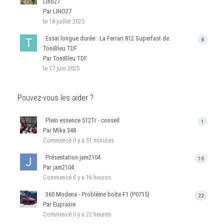
Lino27
Par LINO27
le 18 juillet 2025
Essai longue durée : La Ferrari 812 Superfast de
8
ToniBleu TDF
Par ToniBleu TDF
le 17 juin 2025
Pouvez-vous les aider ?
Plein essence 512Tr - conseil
1
Par Mika 348
Commencé
il y a 51 minutes
Présentation jam2104
10
Par jam2104
Commencé
il y a 16 heures
360 Modena - Problème boîte F1 (P0715)
22
Par Eupraxie
Commencé
il y a 22 heures