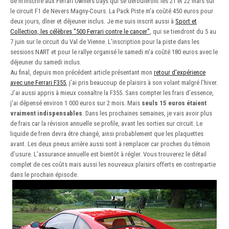
de m’inscrire aux Ferrari Owners Days qui se dérouleront les 21 et 22 mars sur
le circuit F1 de Nevers Magny-Cours. La Pack Piste m'a coûté 450 euros pour
deux jours, dîner et déjeuner inclus. Je me suis inscrit aussi à
Sport et
Collection, les célèbres "500 Ferrari contre le cancer"
, qui se tiendront du 5 au
7 juin sur le circuit du Val de Vienne. L'inscription pour la piste dans les
sessions NART et pour le rallye organisé le samedi m'a coûté 180 euros avec le
déjeuner du samedi inclus.
Au final, depuis mon précédent article présentant mon
retour d'expérience
avec une Ferrari F355
, j’ai pris beaucoup de plaisirs à son volant malgré l’hiver.
J’ai aussi appris à mieux connaître la F355. Sans compter les frais d’essence,
j’ai dépensé environ 1 000 euros sur 2 mois. Mais
seuls 15 euros étaient
vraiment indispensables
. Dans les prochaines semaines, je vais avoir plus
de frais car la révision annuelle se profile, avant les sorties sur circuit. Le
liquide de frein devra être changé, ainsi probablement que les plaquettes
avant. Les deux pneus arrière aussi sont à remplacer car proches du témoin
d’usure. L’assurance annuelle est bientôt à régler. Vous trouverez le détail
complet de ces coûts mais aussi les nouveaux plaisirs offerts en contrepartie
dans le prochain épisode.