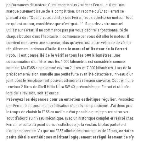
performances dit moteur. C'est encore plus vrai chez Ferrari, qui est une
marque purement issue de la compétition. On raconte qu'Enzo Ferrari se
plaisait à dire "Quand vous achetez une Ferrari, vous achetez un moteur. Tout
ce qui est autour, considérez que c'est gratuit". Regardez votre manuel
utilisateur Ferrari. Il ne commence pas par vous décrire la fonctionnalité de
chaque bouton dans l’habitacle. Il commence par vous détailler le moteur. Il
convient donc avec une supercar, plus qu'avec tout autre véhicule de vérifier
régulièrement le niveau d'huile.
Dans le manuel utilisateur de la Ferrari
F355, il est conseillé de le vérifier tous les 500 kilomètres
. Une
consommation d'un litre tous les 1 000 kilomètres est considérée comme
normale. Ma F355 a consommé environ 2 litres en 7 000 kilomètres. Lors de la
précédente révision annuelle une petite fuite avait été détectée au niveau d’un
joint dont le remplacement pouvait attendre la révision suivante. Coût en huile
: environ 2 litres de Shell Helix Ultra 5W-40, préconisée par Ferrari et utilisée
lors de la révision, soit 15 euros.
Prévoyez les dépenses pour un entretien esthétique régulier
. Possédez
une Ferrari était pour moi la réalisation d’un rêve de passionné. J'ai donc pris
le temps de choisir la F355 en meilleur état possible que je pouvais trouver.
Tout d'abord au niveau mécanique, avec un historique complet et réalisé chez
Ferrari, ensuite du point de vue esthétique, je la voulais la plus parfaite et
d’origine possible. Vu que ma F355 affiche désormais plus de 13 ans,
certains
petits détails esthétiques méritent logiquement et régulièrement de s’y