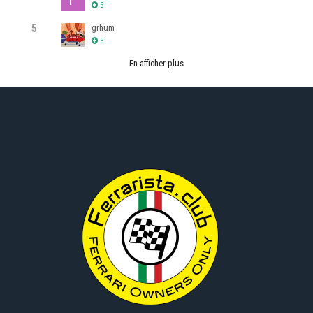
5
5
grhum
5
En afficher plus