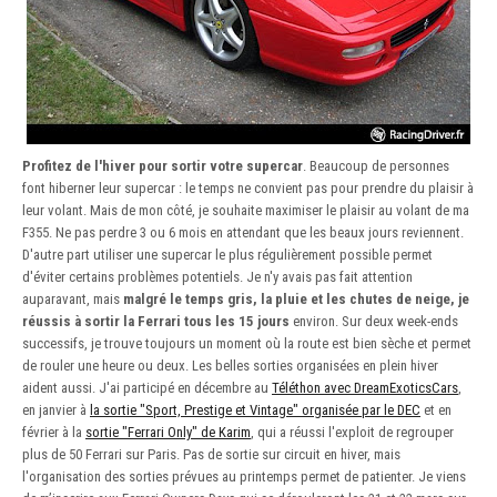
Profitez de l'hiver pour sortir votre supercar
. Beaucoup de personnes
font hiberner leur supercar : le temps ne convient pas pour prendre du plaisir à
leur volant. Mais de mon côté, je souhaite maximiser le plaisir au volant de ma
F355. Ne pas perdre 3 ou 6 mois en attendant que les beaux jours reviennent.
D'autre part utiliser une supercar le plus régulièrement possible permet
d'éviter certains problèmes potentiels. Je n'y avais pas fait attention
auparavant, mais
malgré le temps gris, la pluie et les chutes de neige, je
réussis à sortir la Ferrari tous les 15 jours
environ. Sur deux week-ends
successifs, je trouve toujours un moment où la route est bien sèche et permet
de rouler une heure ou deux. Les belles sorties organisées en plein hiver
aident aussi. J'ai participé en décembre au
Téléthon avec DreamExoticsCars
,
en janvier à
la sortie "Sport, Prestige et Vintage" organisée par le DEC
et en
février à la
sortie "Ferrari Only" de Karim
, qui a réussi l'exploit de regrouper
plus de 50 Ferrari sur Paris. Pas de sortie sur circuit en hiver, mais
l'organisation des sorties prévues au printemps permet de patienter. Je viens