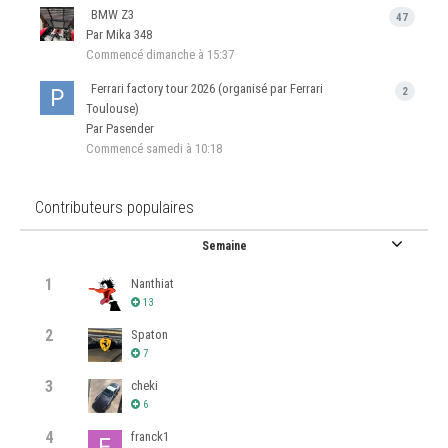
BMW Z3
47
Par Mika 348
Commencé
dimanche à 15:37
Ferrari factory tour 2026 (organisé par Ferrari
2
Toulouse)
Par Pasender
Commencé
samedi à 10:18
Contributeurs populaires
Semaine
1
Nanthiat
13
2
Spaton
7
3
cheki
6
4
franck1