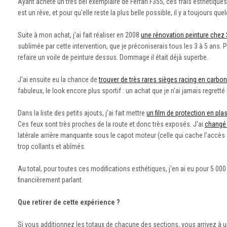
Ayant acheté un très bel exemplaire de Ferrari F355, ces frais esthétique
est un rêve, et pour qu'elle reste la plus belle possible, il y a toujours q
Suite à mon achat, j'ai fait réaliser en 2008
une rénovation peinture chez
sublimée par cette intervention, que je préconiserais tous les 3 à 5 ans. 
refaire un voile de peinture dessus. Dommage il était déjà superbe.
J'ai ensuite eu la chance de
trouver de très rares sièges racing en carbon
fabuleux, le look encore plus sportif : un achat que je n'ai jamais regrett
Dans la liste des petits ajouts, j'ai fait mettre
un film de protection en plas
Ces feux sont très proches de la route et donc très exposés. J'ai
changé 
latérale arrière manquante sous le capot moteur (celle qui cache l'accès a
trop collants et abîmés.
Au total, pour toutes ces modifications esthétiques, j'en ai eu pour 5 000
financièrement parlant.
Que retirer de cette expérience ?
Si vous additionnez les totaux de chacune des sections, vous arrivez à un 