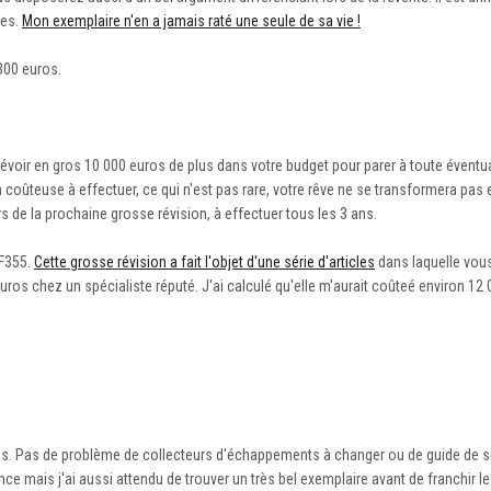
ées.
Mon exemplaire n'en a jamais raté une seule de sa vie !
300 euros.
évoir en gros 10 000 euros de plus dans votre budget pour parer à toute éventual
n coûteuse à effectuer, ce qui n'est pas rare, votre rêve ne se transformera pa
de la prochaine grosse révision, à effectuer tous les 3 ans.
 F355.
Cette grosse révision a fait l'objet d'une série d'articles
dans laquelle vou
 euros chez un spécialiste réputé. J'ai calculé qu'elle m'aurait coûteé environ 12
bois. Pas de problème de collecteurs d'échappements à changer ou de guide de
e mais j'ai aussi attendu de trouver un très bel exemplaire avant de franchir le