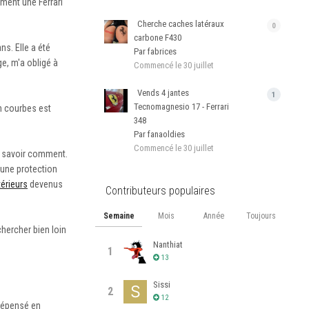
ement une Ferrari
Cherche caches latéraux
0
carbone F430
ns. Elle a été
Par fabrices
ge, m'a obligé à
Commencé
le 30 juillet
Vends 4 jantes
1
Tecnomagnesio 17 - Ferrari
en courbes est
348
Par fanaoldies
Commencé
le 30 juillet
s savoir comment.
 une protection
térieurs
devenus
Contributeurs populaires
Semaine
Mois
Année
Toujours
chercher bien loin
Nanthiat
1
13
Sissi
2
12
 dépensé en