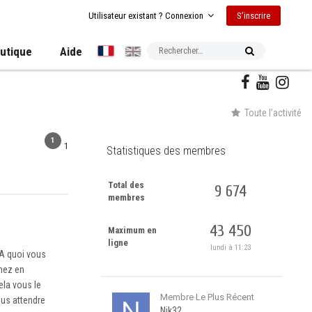
S’inscrire
Utilisateur existant ? Connexion
utique
Aide
Toute l’activité
1
1
Statistiques des membres
Total des
9 674
membres
43 450
Maximum en
ligne
lundi à 11:23
 A quoi vous
gnez en
cela vous le
Membre Le Plus Récent
ous attendre
Nik32