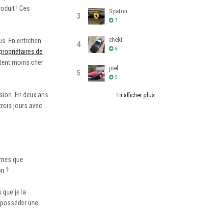
oduit ! Ces
Spaton
3
7
cheki
s. En entretien
4
6
propriétaires de
ûtent moins cher
joel
5
5
ision. En deux ans
En afficher plus
 trois jours avec
têmes que
on ?
 que je la
e posséder une