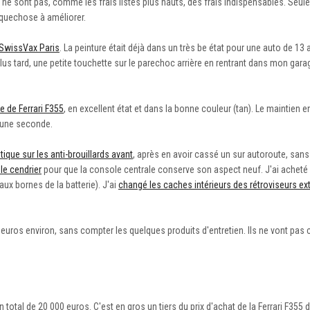
s ne sont pas, comme les frais listés plus hauts, des frais indispensables. Seul
uelquechose à améliorer.
 SwissVax Paris
. La peinture était déjà dans un très be état pour une auto de 13 a
Plus tard, une petite touchette sur le parechoc arrière en rentrant dans mon gara
e de Ferrari F355
, en excellent état et dans la bonne couleur (tan). Le maintien 
é une seconde.
tique sur les anti-brouillards avant
, après en avoir cassé un sur autoroute, san
le cendrier
pour que la console centrale conserve son aspect neuf. J'ai acheté
ux bornes de la batterie). J'ai
changé les caches intérieurs des rétroviseurs ex
 euros environ, sans compter les quelques produits d'entretien. Ils ne vont pas 
total de 20 000 euros. C'est en gros un tiers du prix d'achat de la Ferrari F355