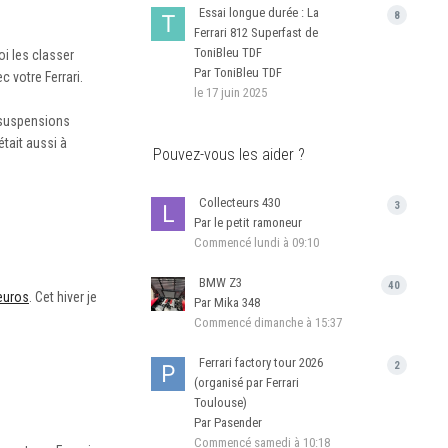
Essai longue durée : La
8
Ferrari 812 Superfast de
ToniBleu TDF
i les classer
Par ToniBleu TDF
c votre Ferrari.
le 17 juin 2025
 suspensions
tait aussi à
Pouvez-vous les aider ?
Collecteurs 430
3
Par le petit ramoneur
Commencé
lundi à 09:10
BMW Z3
40
 euros
. Cet hiver je
Par Mika 348
Commencé
dimanche à 15:37
Ferrari factory tour 2026
2
(organisé par Ferrari
Toulouse)
Par Pasender
Commencé
samedi à 10:18