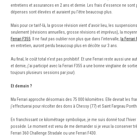
entretiens et assurances en 2 ans et demie. Les frais d'essence ne sont 
dépenses sont élevées et auraient pu l'être beaucoup plus.
Mais pour ce tarif-là, la grosse révision vient d'avoir lieu, les suspens
seulement (révisions annuelles, grosse révisions et imprévus), la moyenn
Ferrari F355
. Il ne faut pas oublier non plus que dans l'intervalle,
la Ferrar
en entretien, auront perdu beaucoup plus en décôte sur 3 ans.
Au final, le coût total n'est pas prohibitif. Et une Ferrari reste aussi un
et demie, j'ai participé avec la Ferrari F355 a une bonne vingtaine de sortie
toujours plusieurs sessions par jour).
Et demain ?
Ma Ferrari approche désormais des 75 000 kilomètres. Elle devrait les fr
j'effectuerai pour récolter des dons à Chessy (77) et Saint Fargeau Ponthi
En franchissant ce kilométrage symbolique, je me suis donné tout l'hiver 
possède. Le moment est venu de me demander si je veux la conserver très
Ferrari 360 Challenge Stradale ou une Ferrari F430.