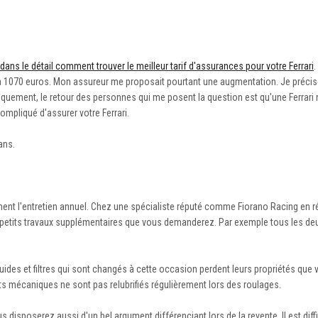
 dans le détail comment trouver le meilleur tarif d'assurances pour votre Ferrari
.
 à 1070 euros. Mon assureur me proposait pourtant une augmentation. Je précise
uement, le retour des personnes qui me posent la question est qu'une Ferrari 
ompliqué d'assurer votre Ferrari.
ans.
cément l'entretien annuel. Chez une spécialiste réputé comme Fiorano Racing en r
es petits travaux supplémentaires que vous demanderez. Par exemple tous les de
quides et filtres qui sont changés à cette occasion perdent leurs propriétés que 
ts mécaniques ne sont pas relubrifiés régulièrement lors des roulages.
disposerez aussi d'un bel argument différenciant lors de la revente. Il est diffi