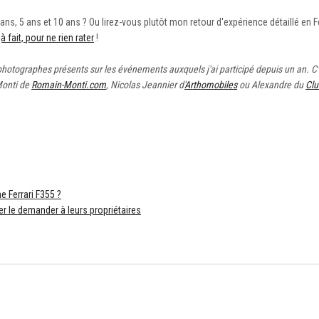
 ans, 5 ans et 10 ans ? Ou lirez-vous plutôt mon retour d'expérience détaillé en F
 fait, pour ne rien rater
!
e photographes présents sur les événements auxquels j'ai participé depuis un an. 
Monti de
Romain-Monti.com
, Nicolas Jeannier d'
Arthomobiles
ou Alexandre du
Clu
e Ferrari F355 ?
r le demander à leurs propriétaires