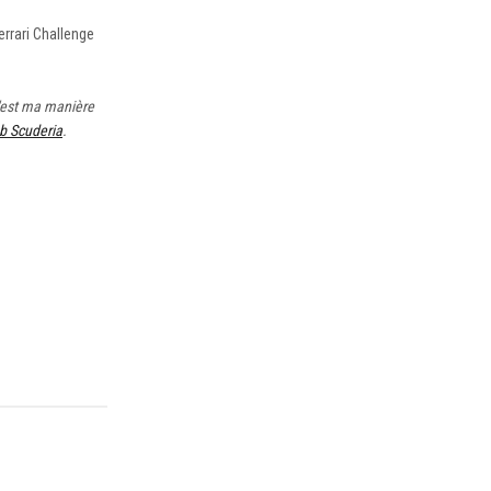
errari Challenge
C'est ma manière
b Scuderia
.