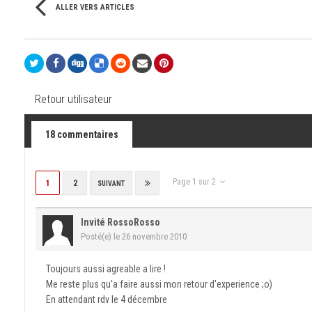
ALLER VERS ARTICLES
Retour utilisateur
18 commentaires
Page 1 sur 2
1
2
SUIVANT
Invité RossoRosso
Posté(e)
le 26 novembre 2010
Toujours aussi agreable a lire !
Me reste plus qu'a faire aussi mon retour d'experience ;o)
En attendant rdv le 4 décembre