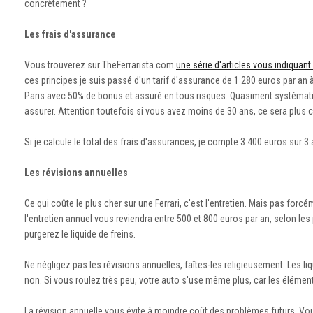
concrètement ?
Les frais d'assurance
Vous trouverez sur TheFerrarista.com
une série d'articles vous indiquant
ces principes je suis passé d'un tarif d'assurance de 1 280 euros par an
Paris avec 50% de bonus et assuré en tous risques. Quasiment systématiq
assurer. Attention toutefois si vous avez moins de 30 ans, ce sera plus c
Si je calcule le total des frais d'assurances, je compte 3 400 euros sur 3 
Les révisions annuelles
Ce qui coûte le plus cher sur une Ferrari, c'est l'entretien. Mais pas for
l'entretien annuel vous reviendra entre 500 et 800 euros par an, selon l
purgerez le liquide de freins.
Ne négligez pas les révisions annuelles, faîtes-les religieusement. Les li
non. Si vous roulez très peu, votre auto s'use même plus, car les élémen
La révision annuelle vous évite à moindre coût des problèmes futurs. Vous 