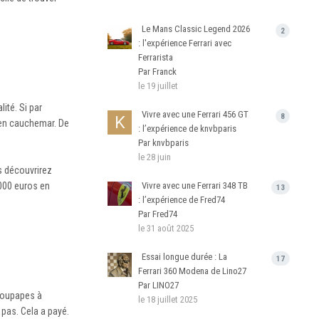
Le Mans Classic Legend 2026
2
: l'expérience Ferrari avec
Ferrarista
Par Franck
le 19 juillet
ité. Si par
Vivre avec une Ferrari 456 GT
8
s en cauchemar. De
: l’expérience de knvbparis
Par knvbparis
le 28 juin
s découvrirez
 000 euros en
Vivre avec une Ferrari 348 TB
13
: l’expérience de Fred74
Par Fred74
le 31 août 2025
Essai longue durée : La
17
Ferrari 360 Modena de Lino27
Par LINO27
 soupapes à
le 18 juillet 2025
 pas. Cela a payé.