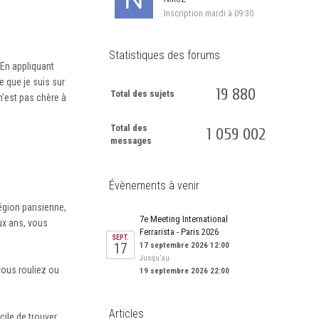
Inscription
mardi à 09:30
Statistiques des forums
 En appliquant
 que je suis sur
19 880
Total des sujets
n'est pas chère à
Total des
1 059 002
messages
Évènements à venir
égion parisienne,
7e Meeting International
ux ans, vous
Ferrarista - Paris 2026
SEPT.
17
17 septembre 2026 12:00
Jusqu’au
vous rouliez ou
19 septembre 2026 22:00
Articles
cile de trouver