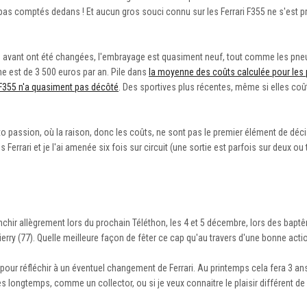
pas comptés dedans ! Et aucun gros souci connu sur les Ferrari F355 ne s'est pr
ions avant ont été changées, l'embrayage est quasiment neuf, tout comme les pneu
e est de 3 500 euros par an. Pile dans
la moyenne des coûts calculée pour les 
i F355 n'a quasiment pas décôté
. Des sportives plus récentes, même si elles co
e auto passion, où la raison, donc les coûts, ne sont pas le premier élément de déc
s Ferrari et je l'ai amenée six fois sur circuit (une sortie est parfois sur deux ou
anchir allègrement lors du prochain Téléthon, les 4 et 5 décembre, lors des bap
erry (77). Quelle meilleure façon de fêter ce cap qu'au travers d'une bonne acti
pour réfléchir à un éventuel changement de Ferrari. Au printemps cela fera 3 ans
 longtemps, comme un collector, ou si je veux connaitre le plaisir différent d