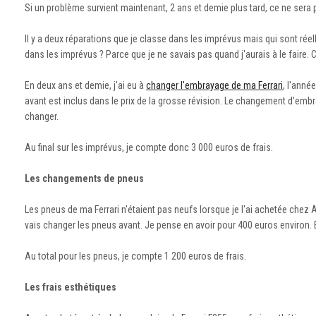
Si un problème survient maintenant, 2 ans et demie plus tard, ce ne sera
Il y a deux réparations que je classe dans les imprévus mais qui sont ré
dans les imprévus ? Parce que je ne savais pas quand j'aurais à le faire. Ce
En deux ans et demie, j'ai eu à
changer l'embrayage de ma Ferrari
, l'anné
avant est inclus dans le prix de la grosse révision. Le changement d'emb
changer.
Au final sur les imprévus, je compte donc 3 000 euros de frais.
Les changements de pneus
Les pneus de ma Ferrari n'étaient pas neufs lorsque je l'ai achetée chez A
vais changer les pneus avant. Je pense en avoir pour 400 euros environ. 
Au total pour les pneus, je compte 1 200 euros de frais.
Les frais esthétiques