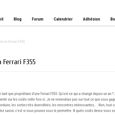
il
Blog
Forum
Calendrier
Adhésion
Bo
mi en Ferrari F355
n Ferrari F355
n tant que propriétaire d'une Ferrari F355. Qu'est-ce-qui a changé depuis un an ?
ienté sur les coûts cette fois-ci. Je ne reviendrais pas sur tout ce que vous ga
nduire, les sorties très diversifiées, les rencontres intéressantes, ... Non, tout 
ez savoir, c'est si vous pouvez vous le permettre. A quels coûts devez-vous v