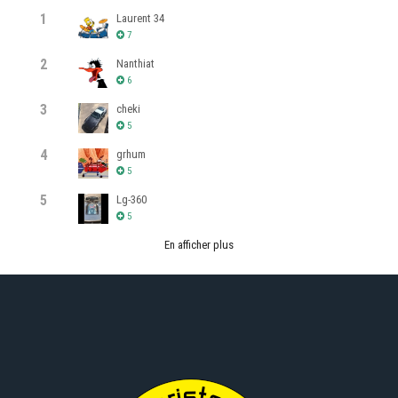
1
Laurent 34
7
2
Nanthiat
6
3
cheki
5
4
grhum
5
5
Lg-360
5
En afficher plus