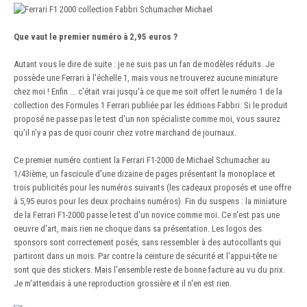
Que vaut le premier numéro à 2,95 euros ?
Autant vous le dire de suite : je ne suis pas un fan de modèles réduits. Je
possède une Ferrari à l'échelle 1, mais vous ne trouverez aucune miniature
chez moi ! Enfin ... c'était vrai jusqu'à ce que me soit offert le numéro 1 de la
collection des Formules 1 Ferrari publiée par les éditions Fabbri. Si le produit
proposé ne passe pas le test d'un non spécialiste comme moi, vous saurez
qu'il n'y a pas de quoi courir chez votre marchand de journaux.
Ce premier numéro contient la Ferrari F1-2000 de Michael Schumacher au
1/43ième, un fascicule d'une dizaine de pages présentant la monoplace et
trois publicités pour les numéros suivants (les cadeaux proposés et une offre
à 5,95 euros pour les deux prochains numéros). Fin du suspens : la miniature
de la Ferrari F1-2000 passe le test d'un novice comme moi. Ce n'est pas une
oeuvre d'art, mais rien ne choque dans sa présentation. Les logos des
sponsors sont correctement posés, sans ressembler à des autocollants qui
partiront dans un mois. Par contre la ceinture de sécurité et l'appui-tête ne
sont que des stickers. Mais l'ensemble reste de bonne facture au vu du prix.
Je m'attendais à une reproduction grossière et il n'en est rien.