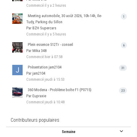
Commencé
il y a 2 heures
Meeting automobile, 30 août 2026, 10h-14h, Ile-
1
Tudy, Parking du Sillon
Par BZH Supercars
Commencé
il y a 5 heures
Plein essence 512Tr - conseil
6
Par Mika 348
Commencé
hier à 07:58
Présentation jam2104
31
Par jam2104
Commencé
jeudi à 15:53
360 Modena - Problème boîte F1 (P0715)
23
Par Eupraxie
Commencé
jeudi à 10:48
Contributeurs populaires
Semaine