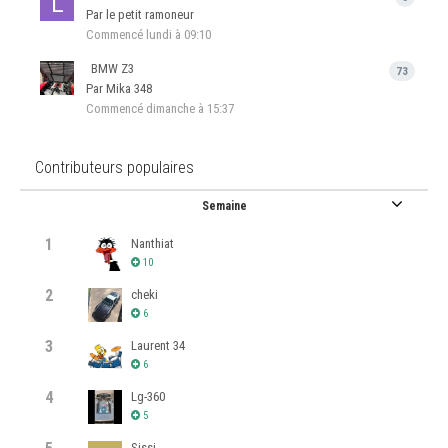
Par le petit ramoneur
Commencé
lundi à 09:10
BMW Z3
73
Par Mika 348
Commencé
dimanche à 15:37
Contributeurs populaires
Semaine
1
Nanthiat
10
2
cheki
6
3
Laurent 34
6
4
Lg-360
5
Sissi