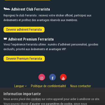
🏎️
Adhérent Club Ferrarista
Rejoignez le club Ferrarista : recevez votre sticker officiel, participez aux
événements et profitez des avantages réservés aux membres.
👑
Adhérent Premium Ferrarista
Vivez l'expérience Ferrarista ultime : numéro d'adhérent personnalisé, goodies
exclusifs, priorité aux événements et avantages VIP.
Langue
Politique de confidentialité
Nous contacter
© Copyright 2007-2026 Ferrarista.Club
Information importante
Powered by Invision Community
Nous avons placé des
cookies
sur votre appareil pour aider à améliorer ce site.
Design by Invision Focus.
Vous pouvez choisir
d’ajuster vos paramètres de cookie
, sinon nous