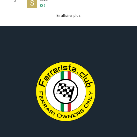
5
5
En afficher plus