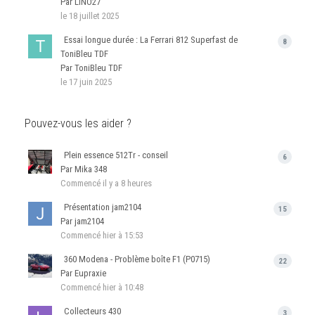
Par LINO27
le 18 juillet 2025
Essai longue durée : La Ferrari 812 Superfast de
8
ToniBleu TDF
Par ToniBleu TDF
le 17 juin 2025
Pouvez-vous les aider ?
Plein essence 512Tr - conseil
6
Par Mika 348
Commencé
il y a 8 heures
Présentation jam2104
15
Par jam2104
Commencé
hier à 15:53
360 Modena - Problème boîte F1 (P0715)
22
Par Eupraxie
Commencé
hier à 10:48
Collecteurs 430
3