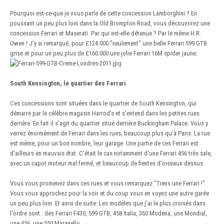
Pourquoi est-ce-que je vous parle de cette concession Lamborghini ? En
poussant un peu plus loin dans la Old Brompton Road, vous découvrirez une
concession Ferrari et Maserati. Par qui est-elle détenue ? Par le même H.R.
Owen ! J'y ai remarqué, pour £124.000 "seulement" une belle Ferrari 599 GTB
grise et pour un peu plus de £160.000 une jolie Ferrari 16M spider jaune.
South Kensington, le quartier des Ferrari
Ces concessions sont situées dans le quartier de South Kensington, qui
démarre par le célèbre magasin Harrod's et s'entend dans les petites rues
derrière. En fait il s'agit du quartier situé derrière Buckingham Palace. Vous y
verrez énormément de Ferrari dans les rues, beaucoup plus qu'à Paris. La rue
est même, pour un bon nombre, leur garage. Une partie de ces Ferrari est
d'ailleurs en mauvais état. C'était le cas notamment d'une Ferrari 456 très sale,
avec un capot moteur mal fermé, et beaucoup de fientes d'oiseaux dessus.
Vous vous promenez dans ces rues et vous remarquez "Tiens une Ferrari !".
Vous vous approchez pour la voir et du coup vous en voyez une autre garée
un peu plus loin. Et ainsi de suite. Les modèles que j'ai le plus croisés dans
l'ordre sont : des Ferrari F430, 599 GTB, 458 Italia, 360 Modena, une Mondial,
une 456, une 550 Maranello, ...