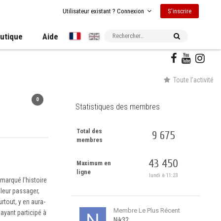
S’inscrire
Utilisateur existant ? Connexion
utique
Aide
Toute l’activité
0
Statistiques des membres
Total des
9 675
membres
43 450
Maximum en
ligne
lundi à 11:23
 marqué l'histoire
 leur passager,
rtout, y en aura-
Membre Le Plus Récent
 ayant participé à
Nik32