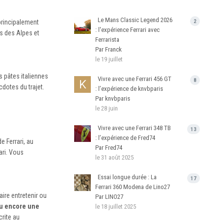
Le Mans Classic Legend 2026
principalement
2
: l'expérience Ferrari avec
s des Alpes et
Ferrarista
Par Franck
le 19 juillet
 pâtes italiennes
Vivre avec une Ferrari 456 GT
8
dotes du trajet.
: l’expérience de knvbparis
Par knvbparis
le 28 juin
Vivre avec une Ferrari 348 TB
13
: l’expérience de Fred74
e Ferrari, au
Par Fred74
ari. Vous
le 31 août 2025
Essai longue durée : La
17
Ferrari 360 Modena de Lino27
ire entretenir ou
Par LINO27
ou encore une
le 18 juillet 2025
crite au