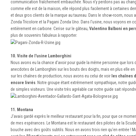
communication fraîchement embauchée. Nous n'y perdons pas au change, c
comme elle est de la maison, elle répond plus facilement à certaines dem
et deux gros clients de la marque au taureau. Dans le show-room, nous a
Zonda Tricolore et la Pagani Zonda Uno. Dans l'usine, nous voyons en c
entièrement en carbone. Cerise sur le gâteau,
Valentino Balboni en per
plus de souvenirs fabuleux à rapporter.
10. Visite de l'usine Lamborghini
Nous avons eu la chance d'avoir pour guide la même personne que lors de m
anecdotes de Lamborghini sur les bouts des doigts, mais en plus elle en e
sur les chaînes de production, nous avons eu celui de voir
les chaînes d
encore livrés
. Notre groupe étant extrêmement sympathique, notre guide
de simples visiteurs. Une visite très agréable car notre guide sait répon
11. Montana
J'avais gardé exprès le meilleur restaurant pour la fin, pour que ce mom
de mes espérances. Le Montana est le restaurant des pilotes de la Scuderia
bouche avec des goûts subtils. Nous en avons trois rien qu'en entrée ! 