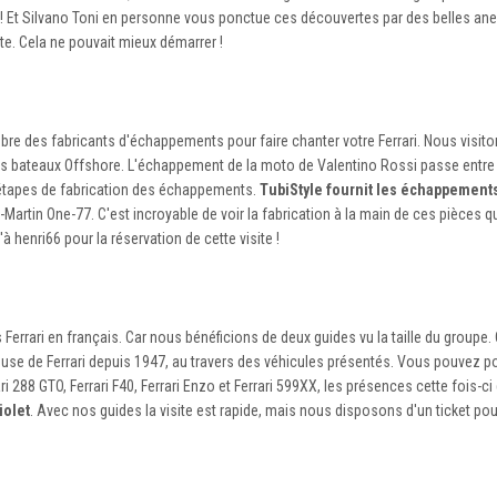
! Et Silvano Toni en personne vous ponctue ces découvertes par des belles ane
ite. Cela ne pouvait mieux démarrer !
lèbre des fabricants d'échappements pour faire chanter votre Ferrari. Nous visit
s bateaux Offshore. L'échappement de la moto de Valentino Rossi passe entre
s étapes de fabrication des échappements.
TubiStyle fournit les échappement
-Martin One-77. C'est incroyable de voir la fabrication à la main de ces pièces 
'à henri66 pour la réservation de cette visite !
Ferrari en français. Car nous bénéficions de deux guides vu la taille du groupe. 
use de Ferrari depuis 1947, au travers des véhicules présentés. Vous pouvez p
i 288 GTO, Ferrari F40, Ferrari Enzo et Ferrari 599XX, les présences cette fois-c
iolet
. Avec nos guides la visite est rapide, mais nous disposons d'un ticket pou