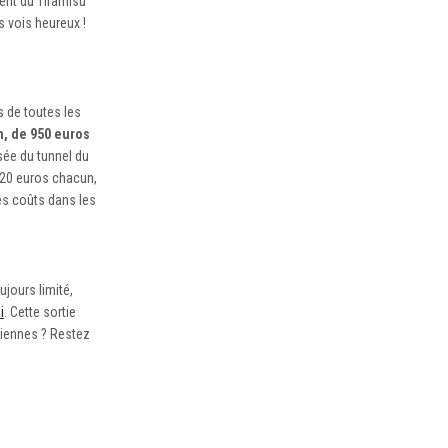
ent du Tiramisu
s vois heureux !
s de toutes les
on, de 950 euros
rsée du tunnel du
5-20 euros chacun,
es coûts dans les
jours limité,
i
. Cette sortie
aliennes ? Restez