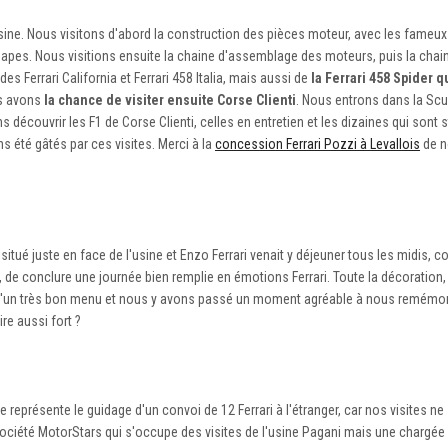
sine. Nous visitons d'abord la construction des pièces moteur, avec les fame
soupapes. Nous visitions ensuite la chaine d'assemblage des moteurs, puis la ch
 Ferrari California et Ferrari 458 Italia, mais aussi de
la Ferrari 458 Spider q
us avons
la chance de visiter ensuite Corse Clienti
. Nous entrons dans la Scud
 découvrir les F1 de Corse Clienti, celles en entretien et les dizaines qui sont
ns été gâtés par ces visites. Merci à la
concession Ferrari Pozzi à Levallois
de n
est situé juste en face de l'usine et Enzo Ferrari venait y déjeuner tous les midis,
e, de conclure une journée bien remplie en émotions Ferrari. Toute la décoration
ié d'un très bon menu et nous y avons passé un moment agréable à nous remémor
re aussi fort ?
 représente le guidage d'un convoi de 12 Ferrari à l'étranger, car nos visites ne
 société MotorStars qui s'occupe des visites de l'usine Pagani mais une chargée