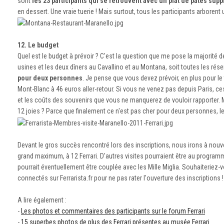
sont
les 23 participants qui se retrouvent avec un plat de pâtes su
en dessert. Une vraie tuerie ! Mais surtout, tous les participants arborent
12. Le budget
Quel est le budget à prévoir ? C'est la question que me pose la majorité d
usines et les deux dîners au Cavallino et au Montana, soit toutes les rése
pour deux personnes
. Je pense que vous devez prévoir, en plus pour le 
Mont-Blanc à 46 euros aller-retour. Si vous ne venez pas depuis Paris, ces
et les coûts des souvenirs que vous ne manquerez de vouloir rapporter. 
12 joies ? Parce que finalement ce n'est pas cher pour deux personnes, le b
Devant le gros succès rencontré lors des inscriptions, nous irons à nouv
grand maximum, à 12 Ferrari. D'autres visites pourraient être au progra
pourrait éventuellement être couplée avec les Mille Miglia. Souhaiteriez-v
connectés sur Ferrarista.fr pour ne pas rater l'ouverture des inscriptions !
A lire également :
-
Les photos et commentaires des participants sur le forum Ferrari
-
15 superbes photos de plus des Ferrari présentes au musée Ferrari