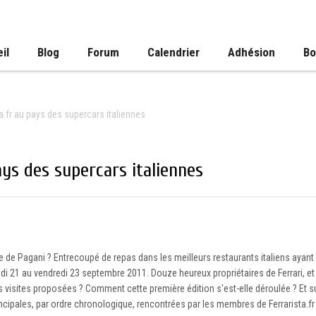
il
Blog
Forum
Calendrier
Adhésion
Bo
ta.fr au pays des supercars italiennes
ays des supercars italiennes
ine de Pagani ? Entrecoupé de repas dans les meilleurs restaurants italiens ayant
di 21 au vendredi 23 septembre 2011. Douze heureux propriétaires de Ferrari, et
s visites proposées ? Comment cette première édition s'est-elle déroulée ? Et su
rincipales, par ordre chronologique, rencontrées par les membres de Ferrarista.fr