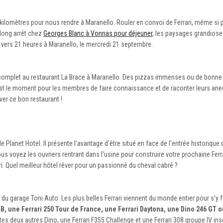
kilomètres pour nous rendre à Maranello. Rouler en convoi de Ferrari, même si 
 long arrêt chez
Georges Blanc à Vonnas pour déjeuner
, les paysages grandiose
 vers 21 heures à Maranello, le mercredi 21 septembre.
u complet au restaurant La Brace à Maranello. Des pizzas immenses ou de bonnes
est le moment pour les membres de faire connaissance et de raconter leurs anec
rver ce bon restaurant !
Planet Hotel. Il présente l'avantage d'être situé en face de l'entrée historique d
vous voyez les ouvriers rentrant dans l'usine pour construire votre prochaine Ferr
i. Quel meilleur hôtel rêver pour un passionné du cheval cabré ?
 garage Toni Auto. Les plus belles Ferrari viennent du monde entier pour s'y fa
B, une Ferrari 250 Tour de France, une Ferrari Daytona, une Dino 246 GT 
s deux autres Dino, une Ferrari F355 Challenge et une Ferrari 308 groupe IV ins