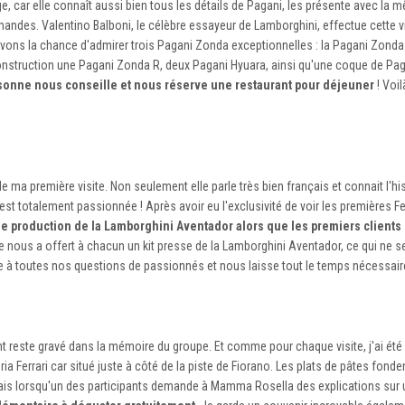
ar elle connaît aussi bien tous les détails de Pagani, les présente avec la 
andes. Valentino Balboni, le célèbre essayeur de Lamborghini, effectue cette v
vons la chance d'admirer trois Pagani Zonda exceptionnelles : la Pagani Zonda 
onstruction une Pagani Zonda R, deux Pagani Hyuara, ainsi qu'une coque de Pa
sonne nous conseille et nous réserve une restaurant pour déjeuner
! Voil
a première visite. Non seulement elle parle très bien français et connait l'his
st totalement passionnée ! Après avoir eu l'exclusivité de voir les premières Fe
e production de la Lamborghini Aventador alors que les premiers clients
 nous a offert à chacun un kit presse de la Lamborghini Aventador, ce qui ne se
dre à toutes nos questions de passionnés et nous laisse tout le temps nécessair
ent reste gravé dans la mémoire du groupe. Et comme pour chaque visite, j'ai ét
 Ferrari car situé juste à côté de la piste de Fiorano. Les plats de pâtes fonde
Mais lorsqu'un des participants demande à Mamma Rosella des explications sur u