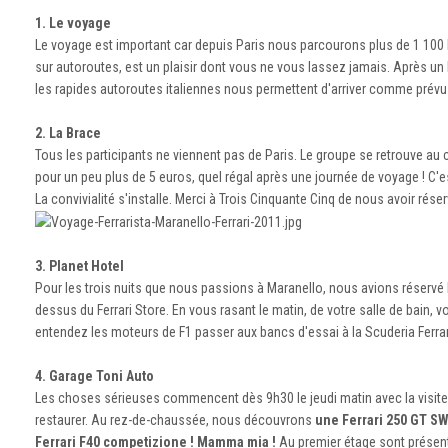
1. Le voyage
Le voyage est important car depuis Paris nous parcourons plus de 1 100 
sur autoroutes, est un plaisir dont vous ne vous lassez jamais. Après un
les rapides autoroutes italiennes nous permettent d'arriver comme prévu
2. La Brace
Tous les participants ne viennent pas de Paris. Le groupe se retrouve a
pour un peu plus de 5 euros, quel régal après une journée de voyage ! C'
La convivialité s'installe. Merci à Trois Cinquante Cinq de nous avoir rése
3. Planet Hotel
Pour les trois nuits que nous passions à Maranello, nous avions réservé le 
dessus du Ferrari Store. En vous rasant le matin, de votre salle de bain, 
entendez les moteurs de F1 passer aux bancs d'essai à la Scuderia Ferrar
4. Garage Toni Auto
Les choses sérieuses commencent dès 9h30 le jeudi matin avec la visite du
restaurer. Au rez-de-chaussée, nous découvrons
une Ferrari 250 GT SW
Ferrari F40 competizione ! Mamma mia !
Au premier étage sont présente