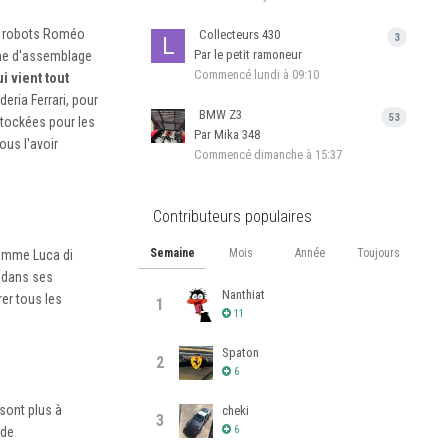
ux robots Roméo
Collecteurs 430
3
Par le petit ramoneur
aine d'assemblage
Commencé
lundi à 09:10
ui vient tout
eria Ferrari, pour
BMW Z3
53
 stockées pour les
Par Mika 348
ous l'avoir
Commencé
dimanche à 15:37
Contributeurs populaires
Semaine
Mois
Année
Toujours
 comme Luca di
, dans ses
Nanthiat
er tous les
1
11
Spaton
2
6
 sont plus à
cheki
3
6
 de