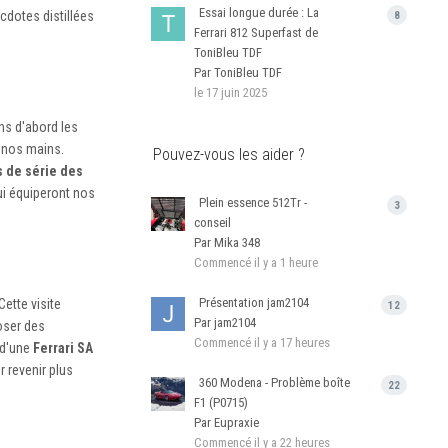
Essai longue durée : La
cdotes distillées
8
Ferrari 812 Superfast de
ToniBleu TDF
Par ToniBleu TDF
le 17 juin 2025
ons d'abord les
 nos mains.
Pouvez-vous les aider ?
s de série des
qui équiperont nos
Plein essence 512Tr -
3
conseil
Par Mika 348
Commencé
il y a 1 heure
Présentation jam2104
Cette visite
12
Par jam2104
oser des
Commencé
il y a 17 heures
i d'une
Ferrari SA
r revenir plus
360 Modena - Problème boîte
22
F1 (P0715)
Par Eupraxie
Commencé
il y a 22 heures