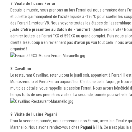
7. Visite de l'usine Ferrari
Depuis le musée, nous prenons un bus Ferrari qui nous emmène dans l'u
et Juliette qui manipulent de l'azote liquide à -196°C pour sceller les 
des Ferrari à moteur V8. Nous voyons toutes les étapes de l'assemblage des
juste d'être présentée au Salon de Francfort
! Quelle exclusivité ! No
admirer toutes les Ferrari FXX et 599XX au grand complet. Puis nous allons
clients. Beaucoup n'en reviennent pas d'avoir pu voir tout cela : nous avo
organisé !
8. Cavallino
Le restaurant Cavallino, retenu pour le jeudi soir, appartient à Ferrari. Il 
Montezemolo et Piero Ferrari aujourd'hui. C'est une belle façon, je trouv
multiples détails, vous rappelle la passion Ferrari. Nous avons bénéfic
temps forts de ces premières visites. La seconde journée pourra-t-elle fai
9. Visite de l'usine Pagani
Pour la seconde journée, nous reprenons nos Ferrari, avec la difficulté que
Maranello. Nous avons rendez-vous chez
Pagani
à 11h. Ce n'est plus la