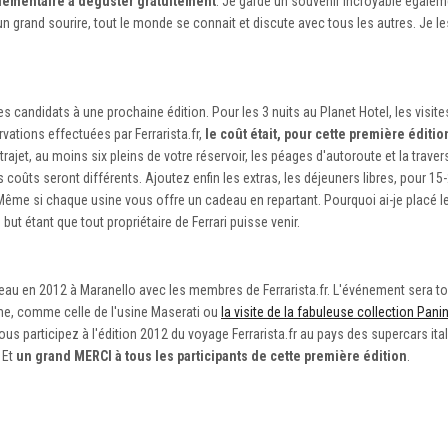
pplémentaire à déguster gratuitement
. Je garde un souvenir incroyable égalem
 un grand sourire, tout le monde se connait et discute avec tous les autres. Je le
es candidats à une prochaine édition. Pour les 3 nuits au Planet Hotel, les visite
rvations effectuées par Ferrarista.fr,
le coût était, pour cette première éditi
trajet, au moins six pleins de votre réservoir, les péages d'autoroute et la trave
 coûts seront différents. Ajoutez enfin les extras, les déjeuners libres, pour 1
Même si chaque usine vous offre un cadeau en repartant. Pourquoi ai-je placé l
ut étant que tout propriétaire de Ferrari puisse venir.
eau en 2012 à Maranello avec les membres de Ferrarista.fr. L'événement sera tou
mme, comme celle de l'usine Maserati ou
la visite de la fabuleuse collection Panin
ous participez à l'édition 2012 du voyage Ferrarista.fr au pays des supercars it
 Et
un grand MERCI à tous les participants de cette première édition
.