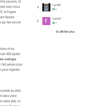
même passion, et
Lg-360
isite avec nous
4
5
R, la Pagani
gani Hyuara
franck1
5
à qui fait encore
5
En afficher plus
toire et les
rrari 458 Spider
 ne sont pas
 fait jamais pour
e pour regarder.
é comblé au delà
nt dans votre
n autre plat, ce