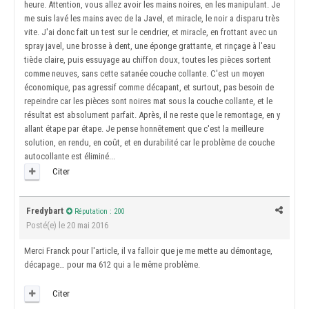
heure. Attention, vous allez avoir les mains noires, en les manipulant. Je
me suis lavé les mains avec de la Javel, et miracle, le noir a disparu très
vite. J'ai donc fait un test sur le cendrier, et miracle, en frottant avec un
spray javel, une brosse à dent, une éponge grattante, et rinçage à l'eau
tiède claire, puis essuyage au chiffon doux, toutes les pièces sortent
comme neuves, sans cette satanée couche collante. C'est un moyen
économique, pas agressif comme décapant, et surtout, pas besoin de
repeindre car les pièces sont noires mat sous la couche collante, et le
résultat est absolument parfait. Après, il ne reste que le remontage, en y
allant étape par étape. Je pense honnêtement que c'est la meilleure
solution, en rendu, en coût, et en durabilité car le problème de couche
autocollante est éliminé...
Citer
Fredybart
Réputation : 200
Posté(e)
le 20 mai 2016
Merci Franck pour l'article, il va falloir que je me mette au démontage,
décapage… pour ma 612 qui a le même problème.
Citer