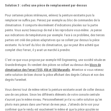
Solution 3 : collez une pièce de remplacement par-dessus
Pour certaines pièces intérieures, enlevez la peinture existante puis la
remplacer ne suffira pas. Pensez par exemple au bloc de commandes de la
climatisation. Il comporte énormément d'indications placées sur la partie
peinte. Vous aurez beaucoup de mal à les reproduire vous-même. Je pense
aux indications de températures par exemple. Face à ce problème, des tierces
parties ont créé des pièces adaptatives qui se collent par dessus la pièce
existante. Vu le tarif du bloc de climatisation, qui ne peut être acheté que
complet chez Ferrari, il y avait un marché à prendre.
C'est ce que vous propose par exemple Hill Engineering, une société située en
Grande-Bretagne. Ils vendent des pièces se collant au-dessus des
blocs de
climatisation des Ferrari F355, 456 et 550 Maranello
. Attention si vous retenez
cette solution de bien choisir la pièce affichant des degrés Celsuis et non des
degrés Farenheit.
Vous devrez tout de même retirer la peinture existante avant de coller dessus
une de ces pièces. Sinon les différents éléments de votre console centrale
n'auront pas le même niveau. Personnellement je n'ai vu cette solution qu'en
photo mais jamais dans une Ferrari de mes yeux. J'attends de le voir pour
confirmer que le rendu est exactement le même et que la pièce ajoutée ne