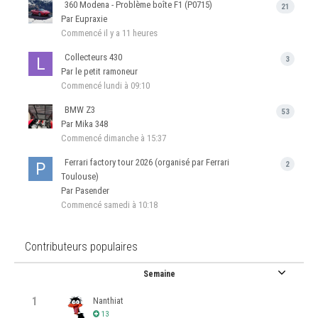
360 Modena - Problème boîte F1 (P0715)
21
Par Eupraxie
Commencé
il y a 11 heures
Collecteurs 430
3
Par le petit ramoneur
Commencé
lundi à 09:10
BMW Z3
53
Par Mika 348
Commencé
dimanche à 15:37
Ferrari factory tour 2026 (organisé par Ferrari
2
Toulouse)
Par Pasender
Commencé
samedi à 10:18
Contributeurs populaires
Semaine
1
Nanthiat
13