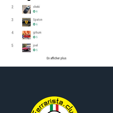
2
cheki
6
3
Spaton
6
4
grhum
5
5
joel
5
En afficher plus