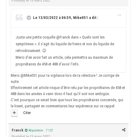
Posté(e)
le 13 mars 2022
Le 13/03/2022 à 06:59, Mike051 a dit :
Juste une petite coquille
@Franck
dans « Quels sont les
symptômes »: il s’agit du liquide de freins et non du liquide de
refroidissement.
😉
Merci d’en avoir fait un article, cela permettra au maximum de
propriétaires de 458 et 488 d’avoir l’info.
Merci
@Mike051
pour ta vigilance lors de ta relecture ! Je corrige de
suite.
Effectivement cet article risque d'être relu par les propriétaires de 458 et
488 dans les années à venir donc il faut qu'il soit non ambigüe.
C'est pourquoi ce serait bien que tous les propriétaires concernés, qui
le lisent, partagent en commentaires leur expérience sur ce rappel.
Citer
Franck
Réputation : 7 127
Posté(e)
le 13 mars 2022