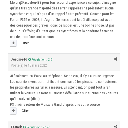
Merci
@Pascalou488
pour ton retour d'expérience à ce sujet. J'imagine
qu'une très grande majorité des Ferrari rappelées ne présentent aucun
symptôme et qu'il s'agira d'un rappel à titre préventif. Comme pour les
Ferrari F355 en 2008, il s'agit d'éléments dont la défaillance peut avoir
des conséquences graves, donc ce rappel est une bonne chose. Et pas
de quoi s'affoler, d'autant que les symptômes et la conduite à tenir en
cas de problème sont connus.
Citer
Jérôme46
Réputation : 213
Posté(e)
le 15 mars 2022
Ai finalement eu Pozzi au téléphone. Selon eux, il n’y a aucune urgence.
Les courriers vont partir et ils ont commandé les pièces. Ils contacteront
les propriétaires au fur et à mesure. En attendant, on peut tout à fait
utiliser la voiture. Ils n’ont eu aucune défaillance sur aucune des voitures
qu’ils suivent (dixit)….
PS : même retour de Monza à Gand d’après une autre source
Citer
Franck
Réputation : 7 127