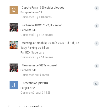
Capote Ferrari 360 spider bloquée
4
Par quentinium13
Commencé
il y a 8 heures
Recherche BMW Z3 - 2,8L - série 1
5
Par Mika 348
Commencé
il y a 12 heures
Meeting automobile, 30 août 2026, 10h-14h, Ile-
1
Tudy, Parking du Sillon
Par BZH Supercars
Commencé
il y a 14 heures
Plein essence 512Tr - conseil
6
Par Mika 348
Commencé
hier à 07:58
Présentation jam2104
32
Par jam2104
Commencé
jeudi à 15:53
Contributeurs populaires