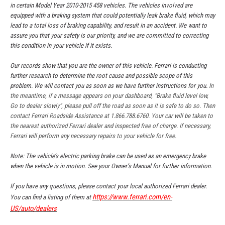
in certain Model Year 2010-2015 458 vehicles. The vehicles involved are
equipped with a braking system that could potentially leak brake fluid, which may
lead to a total loss of braking capability, and result in an accident. We want to
assure you that your safety is our priority, and we are committed to correcting
this condition in your vehicle if it exists.
Our records show that you are the owner of this vehicle. Ferrari is conducting
further research to determine the root cause and possible scope of this
problem. We will contact you as soon as we have further instructions for you.
In
the meantime, if a message appears on your dashboard, “Brake fluid level low,
Go to dealer slowly”, please pull off the road as soon as it is safe to do so.
Then
contact Ferrari Roadside Assistance at 1.866.788.6760. Your car will be taken to
the nearest authorized Ferrari dealer and inspected free of charge. If necessary,
Ferrari will perform any necessary repairs to your vehicle for free.
Note: The vehicle’s electric parking brake can be used as an emergency brake
when the vehicle is in motion. See your Owner’s Manual for further information.
If you have any questions, please contact your local authorized Ferrari dealer.
https://www.ferrari.com/en-
You can find a listing of them at
US/auto/dealer
s