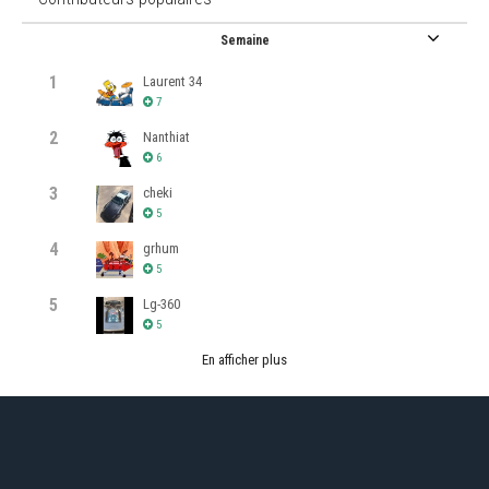
Semaine
1
Laurent 34
7
2
Nanthiat
6
3
cheki
5
4
grhum
5
5
Lg-360
5
En afficher plus