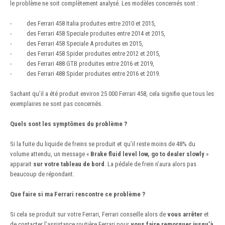
le problème ne soit complètement analysé. Les modèles concernés sont :
-
des Ferrari 458 Italia produites entre 2010 et 2015,
-
des Ferrari 458 Speciale produites entre 2014 et 2015,
-
des Ferrari 458 Speciale A produites en 2015,
-
des Ferrari 458 Spider produites entre 2012 et 2015,
-
des Ferrari 488 GTB produites entre 2016 et 2019,
-
des Ferrari 488 Spider produites entre 2016 et 2019.
Sachant qu’il a été produit environ 25 000 Ferrari 458, cela signifie que tous les
exemplaires ne sont pas concernés.
Quels sont les symptômes du problème ?
Si la fuite du liquide de freins se produit et qu’il reste moins de 48% du
volume attendu, un message «
Brake fluid level low, go to dealer slowly
»
apparait
sur
votre tableau de bord
. La pédale de frein n’aura alors pas
beaucoup de répondant.
Que faire si ma Ferrari rencontre ce problème ?
Si cela se produit sur votre Ferrari, Ferrari conseille alors de
vous arrêter
et
de contacter l’assistance routière Ferrari pour
vous faire remorquer jusqu’à