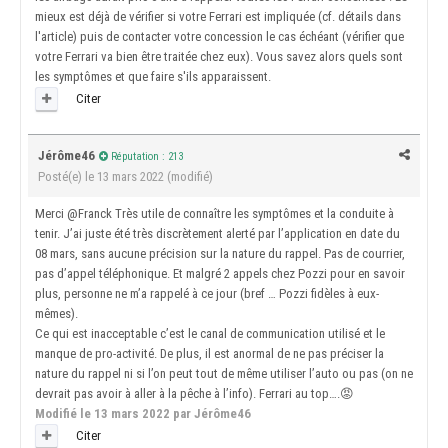
mieux est déjà de vérifier si votre Ferrari est impliquée (cf. détails dans
l'article) puis de contacter votre concession le cas échéant (vérifier que
votre Ferrari va bien être traitée chez eux). Vous savez alors quels sont
les symptômes et que faire s'ils apparaissent.
Citer
Jérôme46
Réputation : 213
Posté(e)
le 13 mars 2022
(modifié)
Merci
@Franck
Très utile de connaître les symptômes et la conduite à
tenir. J’ai juste été très discrètement alerté par l’application en date du
08 mars, sans aucune précision sur la nature du rappel. Pas de courrier,
pas d’appel téléphonique. Et malgré 2 appels chez Pozzi pour en savoir
plus, personne ne m’a rappelé à ce jour (bref … Pozzi fidèles à eux-
mêmes).
Ce qui est inacceptable c’est le canal de communication utilisé et le
manque de pro-activité. De plus, il est anormal de ne pas préciser la
nature du rappel ni si l’on peut tout de même utiliser l’auto ou pas (on ne
devrait pas avoir à aller à la pêche à l’info). Ferrari au top….
😡
Modifié
le 13 mars 2022
par Jérôme46
Citer