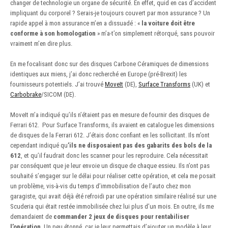
changer de technologie un organe de sécurité. En effet, quid en cas d’accident
impliquant du corporel ? Serais-je toujours couvert par mon assurance ? Un
rapide appel à mon assurance m’en a dissuadé : «
la voiture doit être
conforme à son homologation
» m’a-t’on simplement rétorqué, sans pouvoir
vraiment m’en dire plus.
En me focalisant donc sur des disques Carbone Céramiques de dimensions
identiques aux miens, j’ai donc recherché en Europe (pré-Brexit) les
fournisseurs potentiels. J’ai trouvé
MoveIt
(DE),
Surface Transforms
(UK) et
Carbobrake
/SICOM (DE).
MoveIt m’a indiqué qu’ils n’étaient pas en mesure de fournir des disques de
Ferrari 612. Pour Surface Transforms, ils avaient en catalogue les dimensions
de disques de la Ferrari 612. J’étais donc confiant en les sollicitant. Ils m’ont
cependant indiqué qu
’ils ne disposaient pas des gabarits des bols de la
612
, et qu’il faudrait donc les scanner pour les reproduire. Cela nécessitait
par conséquent que je leur envoie un disque de chaque essieu. Ils n’ont pas
souhaité s’engager sur le délai pour réaliser cette opération, et cela me posait
un problème, vis-à-vis du temps d’immobilisation de l’auto chez mon
garagiste, qui avait déjà été refroidi par une opération similaire réalisé sur une
Scuderia qui était restée immobilisée chez lui plus d’un mois. En outre, ils me
demandaient de
commander 2 jeux de disques pour rentabiliser
l’opération
. Un peu étonné, car je leur permettais d’ajouter un modèle à leur