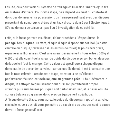
Ensuite, cela peut venir du système de freinage en lui-même :
maitre cylindre
ou pistons d’étriers
. Pour cette étape, cela dépend vraiment du contexte et
donc des données en sa possession : un freinage insuffisant avec des disques
présentant de nombreux cratères et un taux d’usure donné par l’électronique à
80% ne donnera certainement pas lieu à investigation de ce coté=là.
Enfin, si le freinage reste insuffisant, il faut procéder à l’étape ultime : le
pesage des disques
. En effet, chaque disque dispose sur son bol (la partie
centrale du disque, traversée par les écrous de roues) le poids mini gravé,
exprimé en milligrammes. C’est une valeur généralement située entre 5 000 g et
6 500 g et elle constitue la valeur de poids du disque avec son bol en dessous
de laquelle il faut le changer. Cette valeur est spécifique à chaque disque,
donc inutile de demander sa valeur sur un modèle donné. Il est à constater une
fois la roue enlevée. Lors de cette étape, attention à ce qu’elle soit
parfaitement réalisée, car
cela se joue au gramme près
: il faut démonter le
disque, le nettoyer soigneusement pour qu’il soit parfaitement propre,
attendre plusieurs heures pour qu’il soit parfaitement sec, et le peser ensuite
sur une balance au gramme, donc avec un équipement spécifique.
A l’issue de cette étape, vous aurez le poids du disque par rapport à sa valeur
minimale, et cela devrait vous permettre de savoir si vos disques sont la cause
de votre freinage insuffisant.