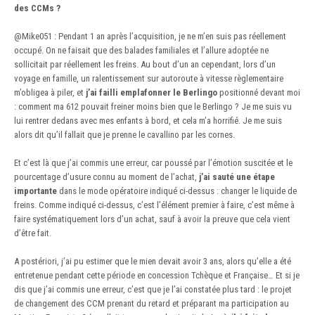
des CCMs ?
@Mike051
: Pendant 1 an après l’acquisition, je ne m’en suis pas réellement
occupé. On ne faisait que des balades familiales et l’allure adoptée ne
sollicitait par réellement les freins. Au bout d’un an cependant, lors d’un
voyage en famille, un ralentissement sur autoroute à vitesse règlementaire
m’obligea à piler, et
j’ai failli emplafonner le Berlingo
positionné devant moi
: comment ma 612 pouvait freiner moins bien que le Berlingo ? Je me suis vu
lui rentrer dedans avec mes enfants à bord, et cela m’a horrifié. Je me suis
alors dit qu’il fallait que je prenne le cavallino par les cornes.
Et c’est là que j’ai commis une erreur, car poussé par l’émotion suscitée et le
pourcentage d’usure connu au moment de l’achat,
j’ai sauté une étape
importante
dans le mode opératoire indiqué ci-dessus : changer le liquide de
freins. Comme indiqué ci-dessus, c’est l’élément premier à faire, c’est même à
faire systématiquement lors d’un achat, sauf à avoir la preuve que cela vient
d’être fait.
A postériori, j’ai pu estimer que le mien devait avoir 3 ans, alors qu’elle a été
entretenue pendant cette période en concession Tchèque et Française… Et si je
dis que j’ai commis une erreur, c’est que je l’ai constatée plus tard : le projet
de changement des CCM prenant du retard et préparant ma participation au