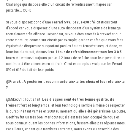
Challenge qui dispose elle d’un circuit de refroidissement majoré car
pistarde…. CQFD
Si vous disposez donc d’une
Ferrari 599, 612, F430
: félicitations tout
d’abord car vous disposez d’une auto disposant d’un système de freinage
normalement très efficace. Cependant, si vous êtes amenés à cravacher dur
votre monture, comme sur circuit par exemple, gardez en tête que vous êtes
équipés de disques ne supportant pas les hautes températures, et donc, en
fonction du circuit, donnez leur
1 tour de refroidissement tous les 3 à 5
tours
et terminez toujours par un à 2 tours de relâche pour leur permettre de
continuer à être alimentés en air frais. C’est encore plus vrai pour les Ferrari
599 et 612 du fait de leur poids.
@Franck
:
A postériori, recommanderais-tu tes choix et les referais-tu
?
@Mike051
: Tout à fait.
Les disques sont de très bonne qualité, ils
freinent fort et longtemps
, et leur technologie semble à même de respecter
la durabilité tant vantée en 2008 au moment où elle a été généralisée. En outre,
Geoffrey fut un très bon interlocuteur, il s’est très bien occupé de nous en
nous communiquant les bonnes informations, fussent-elles pas réjouissantes.
Par ailleurs, en tant que membres Ferrarista, nous avons eu ensemble des