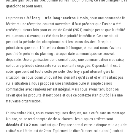
texture gris foncé marbré, comme sur les PCCB Porsche) cela ne changeait pas
grand-chose pour nous.
Le process a été
long … très long : environ 9 mois
, pour une commande fin
février et une réception courant novembre. Il faut préciser que l’usine a été
arrêtée plusieurs fois pour cause de Covid (2021) mais je pense que la réalité
est que nous n’avons pas été dans leur priorité immédiate. Cela se situait
pendant la période des championnats et les teams devaient être plus
prioritaires que nous. L’attente a donc été longue, et surtout nous n’avions
pas d’idée précise du planning : chaque date communiquée se trouvait
dépassée. Une organisation donc compliquée, une communication mauvaise,
ce fut une période stressante vu les montants engagés. Cependant, il est à
noter que pendant toute cette période, Geoffrey a parfaitement géré la
situation, en nous communiquant les éléments qu’il avait et en n’hésitant pas
vu la situation à nous proposer une annulation pure et simple de nos
commandes avec remboursement intégral. Mais nous avons tenu bon : on
savait que les produits étaient bons et que ce contexte était plutôt lié à une
mauvaise organisation.
En Novembre 2021, nous avons reçu nos disques, mais en faisant un montage
à blanc, on se rend compte de deux choses : les disques arrières sont
décalés d’1 à 2 mm
, sachant que l’espace normal entre le disque et le « guide
» situé sur l’étrier est de 2mm. Également le diamètre central du bol (l’endroit