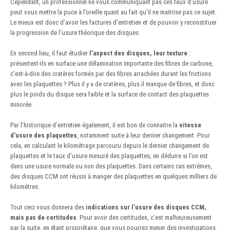
Cependant, un professionnel ne vous communiquant pas ces taux d’usure
peut vous mettre la puce à l’oreille quant au fait qu’il ne maitrise pas ce sujet.
Le mieux est donc d’avoir les factures d’entretien et de pouvoir y reconstituer
la progression de l’usure théorique des disques.
En second lieu, il faut étudier
l’aspect des disques, leur texture
:
présentent-ils en surface une délamination importante des fibres de carbone,
c’est-à-dire des cratères formés par des fibres arrachées durant les frictions
avec les plaquettes ? Plus il y a de cratères, plus il manque de fibres, et donc
plus le poids du disque sera faible et la surface de contact des plaquettes
minorée.
Par l’historique d’entretien également, il est bon de connaitre la
vitesse
d’usure des plaquettes
, notamment suite à leur dernier changement. Pour
cela, en calculant le kilométrage parcouru depuis le dernier changement de
plaquettes et le taux d’usure mesuré des plaquettes, en déduire si l’on est
dans une usure normale ou non des plaquettes. Dans certains cas extrêmes,
des disques CCM ont réussi à manger des plaquettes en quelques milliers de
kilomètres.
Tout ceci vous donnera des
indications sur l’usure des disques CCM,
mais pas de certitudes
. Pour avoir des certitudes, c’est malheureusement
par la suite, en étant propriétaire, que vous pourrez mener des investigations.