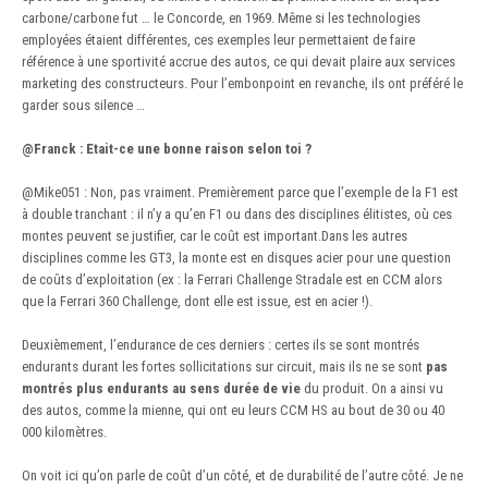
carbone/carbone fut … le Concorde, en 1969. Même si les technologies
employées étaient différentes, ces exemples leur permettaient de faire
référence à une sportivité accrue des autos, ce qui devait plaire aux services
marketing des constructeurs. Pour l’embonpoint en revanche, ils ont préféré le
garder sous silence …
@Franck
:
Etait-ce une bonne raison selon toi ?
@Mike051
:
Non, pas vraiment. Premièrement parce que l’exemple de la F1 est
à double tranchant : il n’y a qu’en F1 ou dans des disciplines élitistes, où ces
montes peuvent se justifier, car le coût est important.Dans les autres
disciplines comme les GT3, la monte est en disques acier pour une question
de coûts d’exploitation (ex : la Ferrari Challenge Stradale est en CCM alors
que la Ferrari 360 Challenge, dont elle est issue, est en acier !).
Deuxièmement, l’endurance de ces derniers : certes ils se sont montrés
endurants durant les fortes sollicitations sur circuit, mais ils ne se sont
pas
montrés plus endurants au sens durée de vie
du produit. On a ainsi vu
des autos, comme la mienne, qui ont eu leurs CCM HS au bout de 30 ou 40
000 kilomètres.
On voit ici qu’on parle de coût d’un côté, et de durabilité de l’autre côté. Je ne