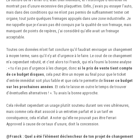
montrait pas d’usure excessive des plaquettes. Enfin, j’avais pu essayer l’auto,
mais dans des conditions qui ne m’ont pas permis de suffisamment tester cet
organe, tout juste quelques freinages appuyés dans une zone industrielle. Je
me rappelle que je n’avais pas été conquis par la qualité de son freinage, mais
manquant de points de repères, j’ai considéré qu’elle avait un freinage
acceptable.
Toutes ces données m’ont fait conclure qu’il faudrait envisager un changement
à moyen terme, sans qu’il n’y ait d’urgence à le faire. Le cout de ce changement
m’a cependant rebuté, et c’est alors toi Franck, qui m’a fourni la bonne analyse
: « tu n’as pas d’urgence à les changer, donc
si le prix de vente tient compte
de ce budget disques
, cela peut être un moyen au final pour que le ticket
d’entrée immédiat soit plus faible et que cela te permette de
lisser ce budget
sur les prochaines années
. Et cela te laisse en outre le temps de trouver
d’éventuelles alternatives ! ». Tu avais la bonne approche.
Cela révélait cependant un usage plutôt soutenu durant ses vies ultérieures,
mais comme cela était associé à un entretien parfait et à un tarif en
conséquence, cela m’allait. A noter qu’elle ne pouvait pas être Ferrari
Approved à cause de ce taux d’usure, dixit la concession.
@Franck
:
Quel a été l’élément déclencheur de ton projet de changement