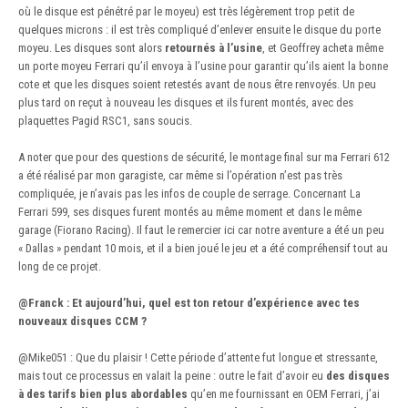
où le disque est pénétré par le moyeu) est très légèrement trop petit de
quelques microns : il est très compliqué d’enlever ensuite le disque du porte
moyeu. Les disques sont alors
retournés à l’usine
, et Geoffrey acheta même
un porte moyeu Ferrari qu’il envoya à l’usine pour garantir qu’ils aient la bonne
cote et que les disques soient retestés avant de nous être renvoyés. Un peu
plus tard on reçut à nouveau les disques et ils furent montés, avec des
plaquettes Pagid RSC1, sans soucis.
A noter que pour des questions de sécurité, le montage final sur ma Ferrari 612
a été réalisé par mon garagiste, car même si l’opération n’est pas très
compliquée, je n’avais pas les infos de couple de serrage. Concernant La
Ferrari 599, ses disques furent montés au même moment et dans le même
garage (Fiorano Racing). Il faut le remercier ici car notre aventure a été un peu
« Dallas » pendant 10 mois, et il a bien joué le jeu et a été compréhensif tout au
long de ce projet.
@Franck
:
Et aujourd’hui, quel est ton retour d’expérience avec tes
nouveaux disques CCM ?
@Mike051
:
Que du plaisir ! Cette période d’attente fut longue et stressante,
mais tout ce processus en valait la peine : outre le fait d’avoir eu
des disques
à des tarifs bien plus abordables
qu’en me fournissant en OEM Ferrari, j’ai