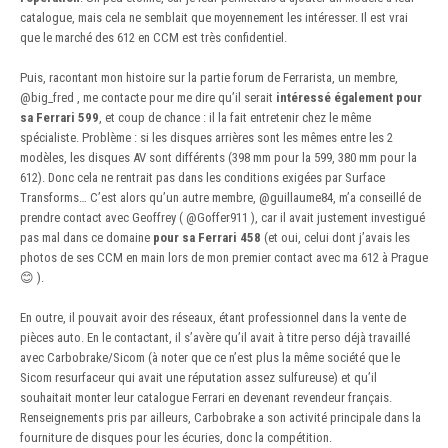
catalogue, mais cela ne semblait que moyennement les intéresser. Il est vrai
que le marché des 612 en CCM est très confidentiel.
Puis, racontant mon histoire sur la partie forum de Ferrarista, un membre,
@big_fred
, me contacte pour me dire qu’il serait
intéressé également pour
sa Ferrari 599
, et coup de chance : il la fait entretenir chez le même
spécialiste. Problème : si les disques arrières sont les mêmes entre les 2
modèles, les disques AV sont différents (398 mm pour la 599, 380 mm pour la
612). Donc cela ne rentrait pas dans les conditions exigées par Surface
Transforms… C’est alors qu’un autre membre,
@guillaume84
, m’a conseillé de
prendre contact avec Geoffrey (
@Goffer911
), car il avait justement investigué
pas mal dans ce domaine
pour sa Ferrari 458
(et oui, celui dont j’avais les
photos de ses CCM en main lors de mon premier contact avec ma 612 à Prague
😊
).
En outre, il pouvait avoir des réseaux, étant professionnel dans la vente de
pièces auto. En le contactant, il s’avère qu’il avait à titre perso déjà travaillé
avec Carbobrake/Sicom (à noter que ce n’est plus la même société que le
Sicom resurfaceur qui avait une réputation assez sulfureuse) et qu’il
souhaitait monter leur catalogue Ferrari en devenant revendeur français.
Renseignements pris par ailleurs, Carbobrake a son activité principale dans la
fourniture de disques pour les écuries, donc la compétition.