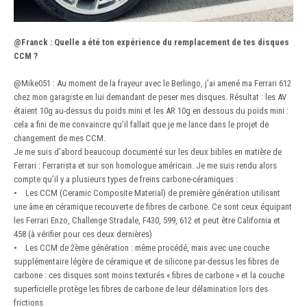
@Franck
:
Quelle a été ton expérience du remplacement de tes disques
CCM ?
@Mike051
:
Au moment de la frayeur avec le Berlingo, j’ai amené ma Ferrari 612
chez mon garagiste en lui demandant de peser mes disques. Résultat : les AV
étaient 10g au-dessus du poids mini et les AR 10g en dessous du poids mini :
cela a fini de me convaincre qu’il fallait que je me lance dans le projet de
changement de mes CCM.
Je me suis d’abord beaucoup documenté sur les deux bibles en matière de
Ferrari : Ferrarista et sur son homologue américain. Je me suis rendu alors
compte qu’il y a plusieurs types de freins carbone-céramiques :
• Les CCM (Ceramic Composite Material) de première génération utilisant
une âme en céramique recouverte de fibres de carbone. Ce sont ceux équipant
les Ferrari Enzo, Challenge Stradale, F430, 599, 612 et peut être California et
458 (à vérifier pour ces deux dernières)
• Les CCM de 2ème génération : même procédé, mais avec une couche
supplémentaire légère de céramique et de silicone par-dessus les fibres de
carbone : ces disques sont moins texturés « fibres de carbone » et la couche
superficielle protège les fibres de carbone de leur délamination lors des
frictions