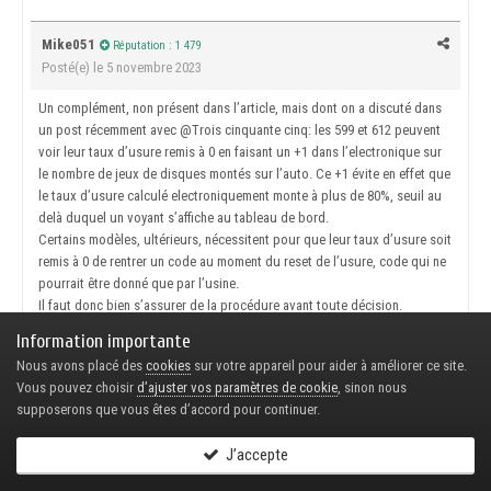
Mike051
Réputation : 1 479
Posté(e)
le 5 novembre 2023
Un complément, non présent dans l’article, mais dont on a discuté dans
un post récemment avec
@Trois cinquante cinq
: les 599 et 612 peuvent
voir leur taux d’usure remis à 0 en faisant un +1 dans l’electronique sur
le nombre de jeux de disques montés sur l’auto. Ce +1 évite en effet que
le taux d’usure calculé electroniquement monte à plus de 80%, seuil au
delà duquel un voyant s’affiche au tableau de bord.
Certains modèles, ultérieurs, nécessitent pour que leur taux d’usure soit
remis à 0 de rentrer un code au moment du reset de l’usure, code qui ne
pourrait être donné que par l’usine.
Il faut donc bien s’assurer de la procédure avant toute décision.
Citer
Information importante
Nous avons placé des
cookies
sur votre appareil pour aider à améliorer ce site.
Vous pouvez choisir
d’ajuster vos paramètres de cookie
, sinon nous
cheki
Réputation : 2 058
supposerons que vous êtes d’accord pour continuer.
Posté(e)
le 7 novembre 2023
J’accepte
Un grand merci
@Mike051
pour cet très bel article, très documenté et
complet.