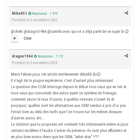
Mike051
Réputation : 1 479
Posté(e)
le 5 novembre 2023
@cheki
@dragon1964
@camille
avec qui on a déjà parlé de ce sujet là
😉
Citer
dragon1964
Réputation : 7 173
Posté(e)
le 5 novembre 2023
Merci Fabien pour cet article extrêmement détaillé.
👍
😉
Il s'agit de ta propre expérience, c'est d'autant plus intéressant.
La question des CCM interroge depuis le début tous ceux qui en ont et
tous ceux qui convoitent des autos ayant ce système de freinage;
comment savoir le taux d'usure, à quelles vitesses s'usent ils et
pourquoi, quelles sont les alternatives aux OEM vendus à prix d'or pas
Ferrari bien au delà des tarifs que l'on trouve sur les mêmes disques
d'autres autos, etc...
La solution que tu proposes est vraiment très intéressante même si pour
certains modèles il faudra s'armer de patience. Ils sont plus efficients et
en plus bien moins chers que les OEM; "what else" !!??