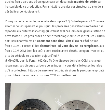
que les freins carbone-céramiques seraient désormais
montés de série
sur
l’ensemble de sa production. Ferrari était le premier constructeur au monde à
généraliser cet équipement.
Pourquoi cette technologie a-t-elle été adoptée ? Qu’a-t-elle permis ? Comment
aborder cet équipement et pourquoi les premières générations n’ont-elles pas
répondu aux critères marketing qui étaient avancés lors de la généralisation de
cette monte ? Les promesses de cette technologie ont-elles été tenues ? Quels
sont ses inconvénients ?
Comment connaître l’état d’usure réel
de vos
freins CCM ? Existe-t-il des
alternatives, si vous devez les remplacer,
aux
freins CCM OEM dont les coûts sont extrêmement élevés, comparativement au
prix du véhicule en occasion aujourd’hui ?
@Mike051
, dont la Ferrari 612 One-To-One dispose de freins CCM, a changé
récemment ses disques carbone céramiques. Il vous détaille toutes les infos
qu’il a collectées, l’étude de marché effectuée, ainsi que le parcours emprunté
pour obtenir de nouveaux disques CCM au meilleur tarif.