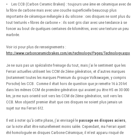
• Les CCB (Carbon Ceramic Brakes) : toujours une âme en céramique avec de
la fibre de carbone mais avec une couche superficielle beaucoup plus
importante de céramique mélangée à du silicone : ces disques ne sont plus du
tout texturés « fibres de carbone » : ils sont gris clair avec une tendance à se
foncer au bout de quelques centaines de kilomètres, avec une texture un peu
marbrée.
Voir ici pour plus de renseignements :
http://www.carbonceramicbrakes.com/en/technology/Pages/Technology.aspx
Je ne suis pas un spécialiste freinage du tout, mais j’ai le sentiment que les
Ferrari actuelles utilisent les CCM de 2ème génération, et d’autres marques
(notamment toutes les marques Premium du groupe Volkswagen, y compris
Porsche) les CCB. Comme il était hors de question que je remette 16 à 20 k€
dans les mêmes CCM de première génération qui avaient pu être HS en 30 000
km, je me suis orienté soit vers les CCM de 2ème génération, soit vers les
CCB. Mon objectif premier était que ces disques ne soient plus jamais un
sujet sur ma Ferrari 612.
Il est à noter qu’à cette phase, j’ai envisagé le
passage en disques aciers
,
car la note allait être naturellement moins salée. Cependant, ma Ferrari ayant
été homologuée en disques Carbone-Céramique, il m’est apparu risqué de