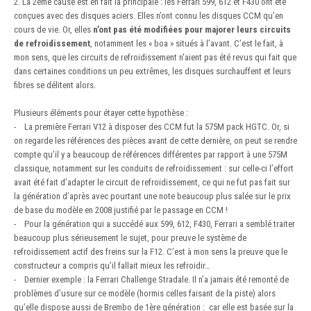
2. La 2ème cause est en fait la principale : les Ferrari 599, 612 et F430 ont été
conçues avec des disques aciers. Elles n’ont connu les disques CCM qu’en
cours de vie. Or, elles
n’ont pas été modifiées pour majorer leurs circuits
de refroidissement
, notamment les « boa » situés à l’avant. C’est le fait, à
mon sens, que les circuits de refroidissement n'aient pas été revus qui fait que
dans certaines conditions un peu extrêmes, les disques surchauffent et leurs
fibres se délitent alors.
Plusieurs éléments pour étayer cette hypothèse :
- La première Ferrari V12 à disposer des CCM fut la 575M pack HGTC. Or, si
on regarde les références des pièces avant de cette dernière, on peut se rendre
compte qu’il y a beaucoup de références différentes par rapport à une 575M
classique, notamment sur les conduits de refroidissement : sur celle-ci l’effort
avait été fait d’adapter le circuit de refroidissement, ce qui ne fut pas fait sur
la génération d’après avec pourtant une note beaucoup plus salée sur le prix
de base du modèle en 2008 justifié par le passage en CCM !
- Pour la génération qui a succédé aux 599, 612, F430, Ferrari a semblé traiter
beaucoup plus sérieusement le sujet, pour preuve le système de
refroidissement actif des freins sur la F12. C’est à mon sens la preuve que le
constructeur a compris qu’il fallait mieux les refroidir…
- Dernier exemple : la Ferrari Challenge Stradale. Il n’a jamais été remonté de
problèmes d’usure sur ce modèle (hormis celles faisant de la piste) alors
qu’elle dispose aussi de Brembo de 1ère génération : car elle est basée sur la