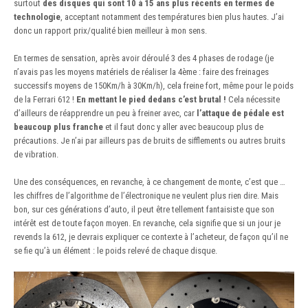
surtout
des disques qui sont 10 à 15 ans plus récents en termes de
technologie
, acceptant notamment des températures bien plus hautes. J’ai
donc un rapport prix/qualité bien meilleur à mon sens.
En termes de sensation, après avoir déroulé 3 des 4 phases de rodage (je
n’avais pas les moyens matériels de réaliser la 4ème : faire des freinages
successifs moyens de 150Km/h à 30Km/h), cela freine fort, même pour le poids
de la Ferrari 612 !
En mettant le pied dedans c’est brutal !
Cela nécessite
d’ailleurs de réapprendre un peu à freiner avec, car
l’attaque de pédale est
beaucoup plus franche
et il faut donc y aller avec beaucoup plus de
précautions. Je n’ai par ailleurs pas de bruits de sifflements ou autres bruits
de vibration.
Une des conséquences, en revanche, à ce changement de monte, c’est que …
les chiffres de l’algorithme de l’électronique ne veulent plus rien dire. Mais
bon, sur ces générations d’auto, il peut être tellement fantaisiste que son
intérêt est de toute façon moyen. En revanche, cela signifie que si un jour je
revends la 612, je devrais expliquer ce contexte à l’acheteur, de façon qu’il ne
se fie qu’à un élément : le poids relevé de chaque disque.