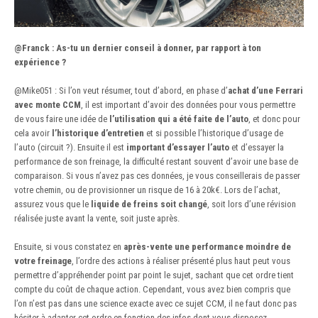
@Franck
: As-tu un dernier conseil à donner, par rapport à ton
expérience ?
@Mike051
:
Si l’on veut résumer, tout d’abord, en phase d’
achat d’une Ferrari
avec monte CCM
, il est important d’avoir des données pour vous permettre
de vous faire une idée de
l’utilisation qui a été faite de l’auto
, et donc pour
cela avoir
l’historique d’entretien
et si possible l’historique d’usage de
l’auto (circuit ?). Ensuite il est
important d’essayer l’auto
et d’essayer la
performance de son freinage, la difficulté restant souvent d’avoir une base de
comparaison. Si vous n’avez pas ces données, je vous conseillerais de passer
votre chemin, ou de provisionner un risque de 16 à 20k€. Lors de l’achat,
assurez vous que le
liquide de freins soit changé
, soit lors d’une révision
réalisée juste avant la vente, soit juste après.
Ensuite, si vous constatez en
après-vente une performance moindre de
votre freinage
, l’ordre des actions à réaliser présenté plus haut peut vous
permettre d’appréhender point par point le sujet, sachant que cet ordre tient
compte du coût de chaque action. Cependant, vous avez bien compris que
l’on n’est pas dans une science exacte avec ce sujet CCM, il ne faut donc pas
hésiter à adapter cet ordre en fonction des infos dont vous disposez.