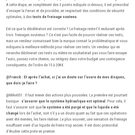
A cette étape, en complément des 3 points indiqués ci-dessus, il est primordial
d’essayer la Ferrari et de procéder, en respectant des conditions de sécurité
optimales, à des
tests de freinage soutenu
.
Est-ce que la décélération est correcte ? Le freinage reste-t’il endurant après
trois freinages soutenus ? Ce n’est pas facile de pouvoir réaliser ces tests,
mais un vendeur connaissant bien la marque connait la problématique et vous
indiquera la meilleure méthode pour réaliser ces tests. Un vendeur qui en
revanche déclinerait ces tests ou même ne souhaiterait pas vous faire essayer
l’auto, passez votre chemin, ou intégrez dans votre budget une contingence
conséquente, de l’ordre de 15 à 20K€.
@Franck
:
Et après l’achat, si j’ai un doute sur l’usure de mes disques,
que dois-je faire ?
@Mike051
:
Il faut mener des actions plus poussées. La première est pourtant
basique :
s’assurer que le système hydraulique est optimal
. Pour cela, il
faut s’assurer soit que
le système a été purgé et que le liquide a été
changé
lors de l’achat, soit s’il y a un doute quant au fait que ces opérations
aient été menées, les faire réaliser. Le plus souvent, une sensation de freinage
insuffisant vient d’un liquide de freins trop ancien. Il est donc primordial
d’étudier cette piste en premier.