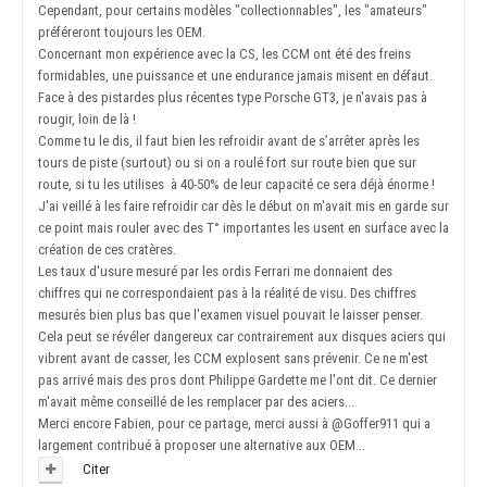
Cependant, pour certains modèles "collectionnables", les "amateurs"
préféreront toujours les OEM.
Concernant mon expérience avec la CS, les CCM ont été des freins
formidables, une puissance et une endurance jamais misent en défaut.
Face à des pistardes plus récentes type Porsche GT3, je n'avais pas à
rougir, loin de là !
Comme tu le dis, il faut bien les refroidir avant de s’arrêter après les
tours de piste (surtout) ou si on a roulé fort sur route bien que sur
route, si tu les utilises à 40-50% de leur capacité ce sera déjà énorme !
J'ai veillé à les faire refroidir car dès le début on m'avait mis en garde sur
ce point mais rouler avec des T° importantes les usent en surface avec la
création de ces cratères.
Les taux d'usure mesuré par les ordis Ferrari me donnaient des
chiffres qui ne correspondaient pas à la réalité de visu. Des chiffres
mesurés bien plus bas que l'examen visuel pouvait le laisser penser.
Cela peut se révéler dangereux car contrairement aux disques aciers qui
vibrent avant de casser, les CCM explosent sans prévenir. Ce ne m'est
pas arrivé mais des pros dont Philippe Gardette me l'ont dit. Ce dernier
m'avait même conseillé de les remplacer par des aciers...
Merci encore Fabien, pour ce partage, merci aussi à
@Goffer911
qui a
largement contribué à proposer une alternative aux OEM...
Citer