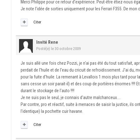
Merci Philippe pour ce retour d'expérience. Peut-être étiez-nous é
Je note l'idée de sorties uniquement pour les Ferrari F355. De mon cô
Citer
Invité Rene
Posté(e)
le 30 octobre 2009
Je suis allé une fois chez Pozzi, je n'ai pas été du tout satisfait, 
perdait de l'huile et de l'eau du cricuit de refroidissement. J'ai du, 
pour la fuite d'huile. La remenant à Levallois 1 mois plus tard pour la
sans cesse un soir parait-il) et des coup de portières énormes !!!! Et
durant le stockage de l'auto !!!!
Je ne suis pas le seul, je connais d'autre malchanceux....
Par contre, pro et réactif, suite à menaces de saisir la justice, ils 
l'identique) la pochette cuir havane.
Citer