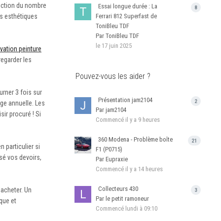
onction du nombre
Essai longue durée : La
8
es esthétiques
Ferrari 812 Superfast de
ToniBleu TDF
Par ToniBleu TDF
le 17 juin 2025
ovation peinture
regarder les
Pouvez-vous les aider ?
urner 3 fois sur
Présentation jam2104
2
nge annuelle. Les
Par jam2104
sir procuré ! Si
Commencé
il y a 9 heures
360 Modena - Problème boîte
21
 particulier si
F1 (P0715)
sé vos devoirs,
Par Eupraxie
Commencé
il y a 14 heures
Collecteurs 430
'acheter. Un
3
Par le petit ramoneur
que et
Commencé
lundi à 09:10