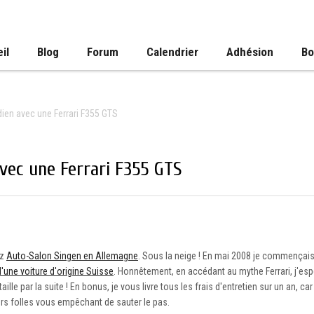
il
Blog
Forum
Calendrier
Adhésion
Bo
dien avec une Ferrari F355 GTS
avec une Ferrari F355 GTS
ez
Auto-Salon Singen en Allemagne
. Sous la neige ! En mai 2008 je commençais
'une voiture d'origine Suisse
. Honnêtement, en accédant au mythe Ferrari, j'esp
lle par la suite ! En bonus, je vous livre tous les frais d'entretien sur un an, car
urs folles vous empêchant de sauter le pas.