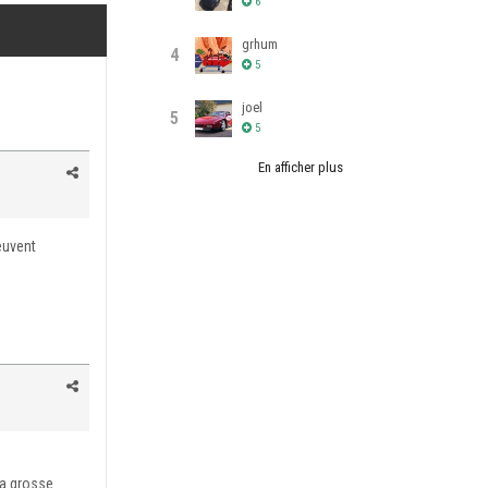
6
grhum
4
5
joel
5
5
En afficher plus
euvent
ma grosse