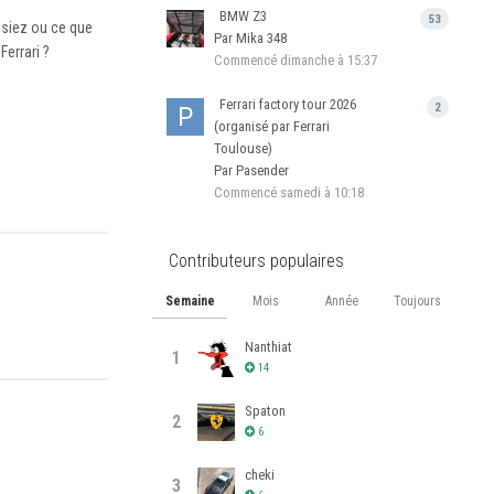
BMW Z3
53
nsiez ou ce que
Par Mika 348
errari ?
Commencé
dimanche à 15:37
Ferrari factory tour 2026
2
(organisé par Ferrari
Toulouse)
Par Pasender
Commencé
samedi à 10:18
Contributeurs populaires
Semaine
Mois
Année
Toujours
Nanthiat
1
14
Spaton
2
6
cheki
3