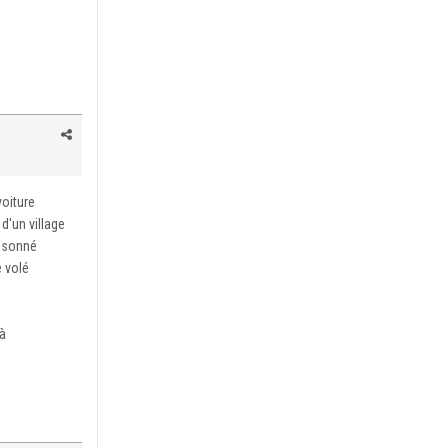
voiture
 d'un village
t sonné
é volé
 à