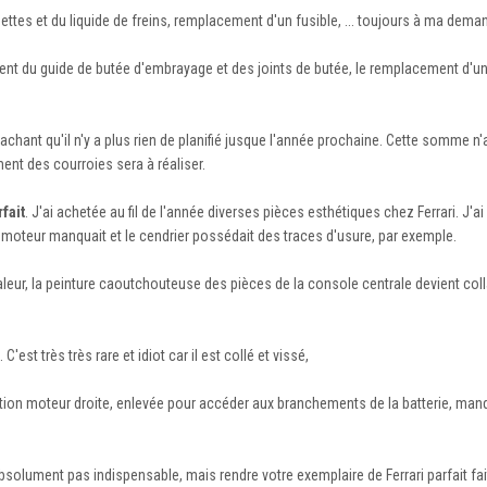
tes et du liquide de freins, remplacement d'un fusible, ... toujours à ma dema
nt du guide de butée d'embrayage et des joints de butée, le remplacement d'u
sachant qu'il n'y a plus rien de planifié jusque l'année prochaine. Cette somme n'
ent des courroies sera à réaliser.
fait
. J'ai achetée au fil de l'année diverses pièces esthétiques chez Ferrari. J'ai 
he moteur manquait et le cendrier possédait des traces d'usure, par exemple.
haleur, la peinture caoutchouteuse des pièces de la console centrale devient col
'est très très rare et idiot car il est collé et vissé,
ction moteur droite, enlevée pour accéder aux branchements de la batterie, manq
solument pas indispensable, mais rendre votre exemplaire de Ferrari parfait fait 