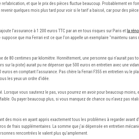
refabrication, et que le prix des pièces fluctue beaucoup. Probablement en f
revenir quelques mois plus tard pour voir si le tarif a baissé, car pour des pièc
 j'ajoute l'assurance à 1 200 euros TTC par an en tous risques sur Paris et
la rén
e suppose que ma Ferrari est ce que l'on appelle un exemplaire "maintenu sans 
che de 80 centimes par kilomètre. Honnêtement, une personne qui n'aurait pas to
ours sur la piste) aurait pu ne dépenser que 500 euros en entretien avec une vida
 euros en comptant l'assurance. Pas chère la Ferrari F355 en entretien vu le plai
sous les yeux un ordre d'idée.
ayé. Lorsque vous sauterez le pas, vous pourrez en avoir pour beaucoup moins, en
us faible. Ou payer beaucoup plus, si vous manquez de chance ou n'avez pas réali
dant des mois en ayant appris exactement tous les problèmes à regarder avant d
ros de frais supplémentaires. La somme que j'ai dépensée en entretien mécani
personnes rencontrées le valent plus qu'amplement.