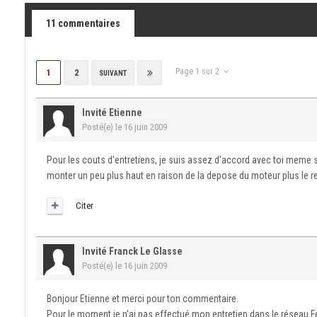
11 commentaires
Page 1 sur 2
1
2
SUIVANT
Invité Etienne
Posté(e)
le 16 juin 2009
Pour les couts d'entretiens, je suis assez d'accord avec toi meme
monter un peu plus haut en raison de la depose du moteur plus le re
Citer
Invité Franck Le Glasse
Posté(e)
le 16 juin 2009
Bonjour Etienne et merci pour ton commentaire.
Pour le moment je n'ai pas effectué mon entretien dans le réseau Fer