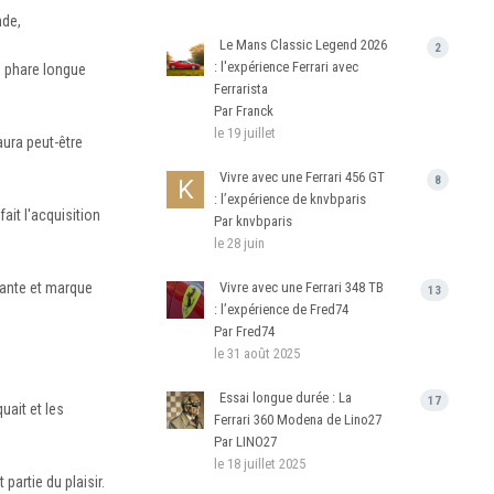
nde,
Le Mans Classic Legend 2026
2
: l'expérience Ferrari avec
n phare longue
Ferrarista
Par Franck
le 19 juillet
aura peut-être
Vivre avec une Ferrari 456 GT
8
: l’expérience de knvbparis
fait l'acquisition
Par knvbparis
le 28 juin
lante et marque
Vivre avec une Ferrari 348 TB
13
: l’expérience de Fred74
Par Fred74
le 31 août 2025
Essai longue durée : La
17
uait et les
Ferrari 360 Modena de Lino27
Par LINO27
le 18 juillet 2025
partie du plaisir.