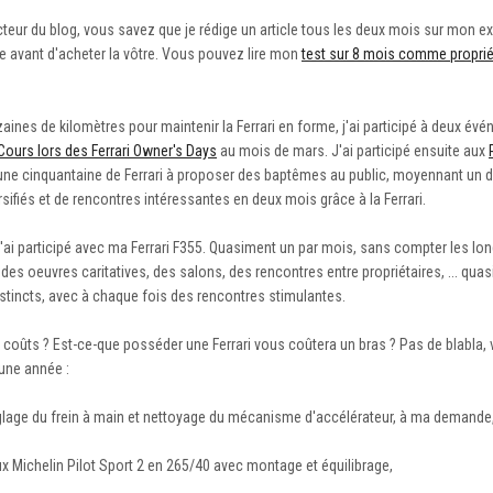
lecteur du blog, vous savez que je rédige un article tous les deux mois sur mon e
re avant d'acheter la vôtre. Vous pouvez lire mon
test sur 8 mois comme proprié
zaines de kilomètres pour maintenir la Ferrari en forme, j'ai participé à deux év
-Cours lors des Ferrari Owner's Days
au mois de mars. J'ai participé ensuite aux
une cinquantaine de Ferrari à proposer des baptêmes au public, moyennant un 
rsifiés et de rencontres intéressantes en deux mois grâce à la Ferrari.
'ai participé avec ma Ferrari F355. Quasiment un par mois, sans compter les l
 des oeuvres caritatives, des salons, des rencontres entre propriétaires, ... qu
istincts, avec à chaque fois des rencontres stimulantes.
s coûts ? Est-ce-que posséder une Ferrari vous coûtera un bras ? Pas de blabla, 
 une année :
réglage du frein à main et nettoyage du mécanisme d'accélérateur, à ma demande
x Michelin Pilot Sport 2 en 265/40 avec montage et équilibrage,