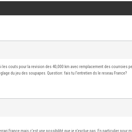
 si les couts pour la revision des 40,000 km avec remplacement des courroies p
glage du jeu des soupapes. Question: fais tu l'entretien ds le reseau France?
rari France mais c'est une possibilité que je n'exclue pas. En particulier pour 