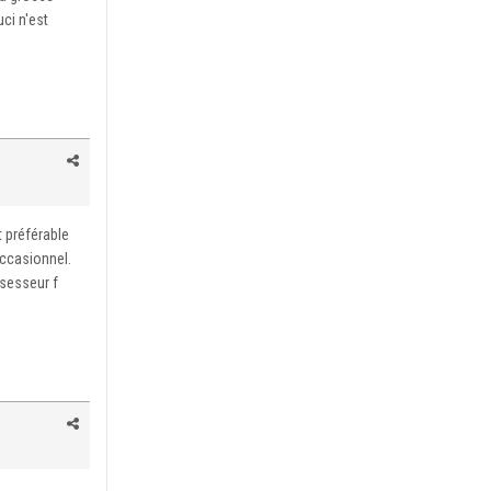
ci n'est
 préférable
occasionnel.
ssesseur f