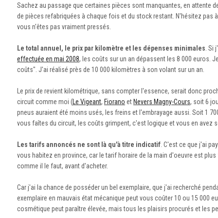
Sachez au passage que certaines pièces sont manquantes, en attente de 
de pièces refabriquées à chaque fois et du stock restant. N'hésitez pas à 
vous n'êtes pas vraiment pressés.
Le total annuel, le prix par kilomètre et les dépenses minimales
. Si
effectuée en mai 2008
, les coûts sur un an dépassent les 8 000 euros. J
coûts". J'ai réalisé près de 10 000 kilomètres à son volant sur un an.
Le prix de revient kilométrique, sans compter l'essence, serait donc pro
circuit comme moi (
Le Vigeant
,
Fiorano
et
Nevers Magny-Cours
, soit 6 j
pneus auraient été moins usés, les freins et l'embrayage aussi. Soit 1 700
vous faîtes du circuit, les coûts grimpent, c'est logique et vous en avez 
Les tarifs annoncés ne sont là qu'à titre indicatif
. C'est ce que j'ai p
vous habitez en province, car le tarif horaire de la main d'oeuvre est pl
comme il le faut, avant d'acheter.
Car j'ai la chance de posséder un bel exemplaire, que j'ai recherché pen
exemplaire en mauvais état mécanique peut vous coûter 10 ou 15 000 eu
cosmétique peut paraître élevée, mais tous les plaisirs procurés et les 