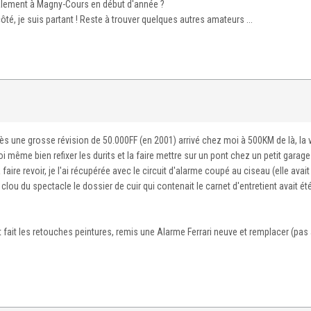
galement à Magny-Cours en début d'année ?
té, je suis partant ! Reste à trouver quelques autres amateurs ...
après une grosse révision de 50.000FF (en 2001) arrivé chez moi à 500KM de là, la 
moi même bien refixer les durits et la faire mettre sur un pont chez un petit garage
 faire revoir, je l'ai récupérée avec le circuit d'alarme coupé au ciseau (elle avai
 clou du spectacle le dossier de cuir qui contenait le carnet d'entretient avait ét
ont fait les retouches peintures, remis une Alarme Ferrari neuve et remplacer (pas