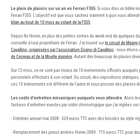
Le plein de plaisirs sur un an en Ferrari F355
. Si vous êtes un fidèle 
Ferrari F355. L'objectif est que vous sachiez vraiment à quoi vous attend
bilan au bout de 10 mois au volant de la F355
.
Depuis fin février, en plus des petites sorties du week-end de quelques di
conseille à tout propriétaire de Ferrari. J'ai tourné sur
le circuit de Magny
Cavallino, organisées par l'association Sogno di Cavallino
: nous étions 
de Cerveau et de la Moelle épinière
. Autant dire beaucoup de plaisirs dive
Sur 12 mois, ce ne sont pas moins de 10 événements officiels auxquels j
personnels effectués à son volant. Du circuit, des expositions statiques,
ces 10 événements est différent de l'autre et vous procure des plaisirs d
Les coûts d'entretien mécaniques auxquels vous attendre
. Alors le
factures d'entretien exactes par ordre chronologique que j'ai réglées sur
- Entretien annuel mai 2008 : 524 euros TTC avec des bricoles du style 
- Remplacement des pneus arrières février 2009 : 715 euros TTC pour deu