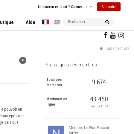
S’inscrire
Utilisateur existant ? Connexion
utique
Aide
Toute l’activité
0
Statistiques des membres
Total des
9 674
membres
43 450
Maximum en
ligne
lundi à 11:23
 à pouvoir en
érais éprouver
 je sais que
Membre Le Plus Récent
Nik32