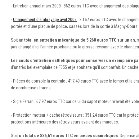
- Entretien annuel mars 2009 : 862 euros TTC avec changement des plaquet
-
Changement d'embrayage avril 2009
: 3 167 euros TTC avec le changeme
portée et d'une plaque de police, cassés lors de la sortie à Magny-Cours.
Soit un
total en entretien mécanique de 5 268 euros TTC sur un an
, 
pas changé d'ici l'année prochaine où la grosse révision avec le changem
Les coûts d'entretien esthétiques pour conserver un exemplaire par
d'un très bel exemplaire de F355 et je souhaite qu'il soit parfait. Un cac
- Pièces de console la centrale : 417,40 euros TTC avec le temps et la c
de nombreuses traces,
- Sigle Ferrari : 67,97 euros TTC car celui du capot moteur m'avait été volé. C
- Protection moteur + cache rétroviseurs : 351,24 euros TTC car la prote
protections intérieures des rétroviseurs avaient des marques.
Soit
un total de 836,61 euros TTC en pièces cosmétiques
. Dépense ab