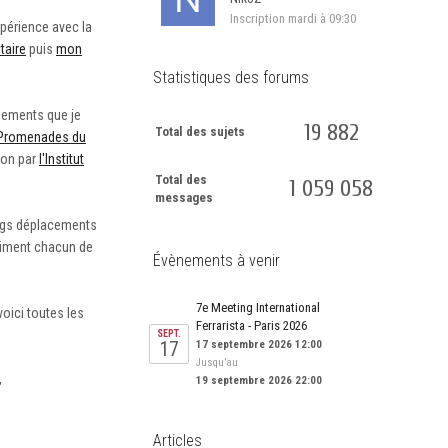
Inscription
mardi à 09:30
xpérience avec la
taire
puis
mon
Statistiques des forums
énements que je
19 882
Total des sujets
Promenades du
don par
l'Institut
Total des
1 059 058
messages
ongs déplacements
asiment chacun de
Évènements à venir
7e Meeting International
voici toutes les
Ferrarista - Paris 2026
SEPT.
17
17 septembre 2026 12:00
Jusqu’au
,
19 septembre 2026 22:00
Articles