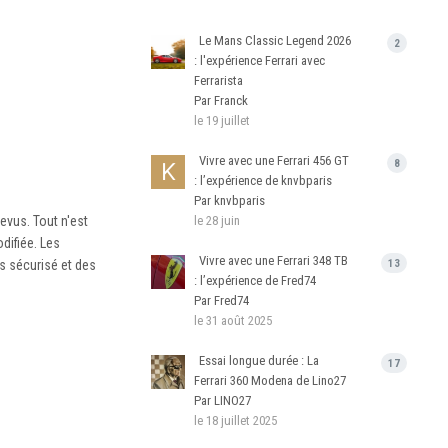
Le Mans Classic Legend 2026
2
: l'expérience Ferrari avec
Ferrarista
Par Franck
le 19 juillet
Vivre avec une Ferrari 456 GT
8
: l’expérience de knvbparis
Par knvbparis
revus. Tout n'est
le 28 juin
difiée. Les
Vivre avec une Ferrari 348 TB
us sécurisé et des
13
: l’expérience de Fred74
Par Fred74
le 31 août 2025
Essai longue durée : La
17
Ferrari 360 Modena de Lino27
Par LINO27
le 18 juillet 2025