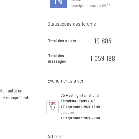
Inscription
mardi à 09:30
Statistiques des forums
19 886
Total des sujets
Total des
1 059 188
messages
Évènements à venir
te, tantôt un
7e Meeting International
iste omniprésents
Ferrarista - Paris 2026
SEPT.
17
17 septembre 2026 12:00
Jusqu’au
19 septembre 2026 22:00
Articles