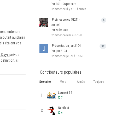
Par BZH Supercars
Commencé
il y a 10 heures
Plein essence 512Tr -
6
conseil
Par Mika 348
ement, entendre
Commencé
hier à 07:58
joutait au plaisir
els étaient vos
Présentation jam2104
32
Par jam2104
t Days
prévus
Commencé
jeudi à 15:53
éfinition, si
Contributeurs populaires
Semaine
Mois
Année
Toujours
Laurent 34
1
7
Nanthiat
2
6