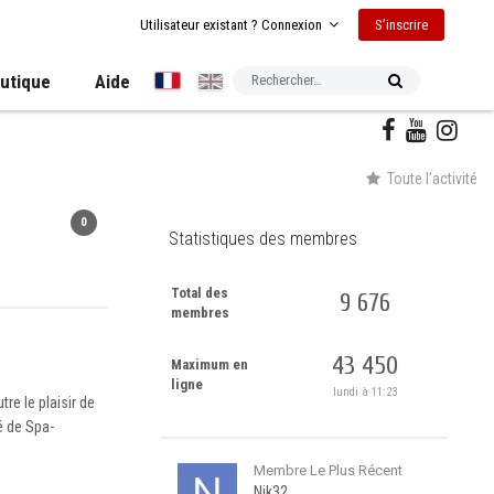
S’inscrire
Utilisateur existant ? Connexion
utique
Aide
Toute l’activité
0
Statistiques des membres
Total des
9 676
membres
43 450
Maximum en
ligne
lundi à 11:23
utre le plaisir de
é de Spa-
Membre Le Plus Récent
Nik32