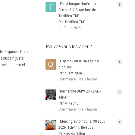
Essai longue durée : La
8
Ferrari 812 Superfast de
ToniBleu TDF
Par ToniBleu TDF
le 17 juin 2025
Pouvez-vous les aider ?
ête-à-queue. Rien
e soudain juste
Capote Ferrari 360 spider
1
 ont eu peur et
bloquée
.
Par quentinium13
Commencé
il y a 3 heures
Recherche BMW Z3 - 2,8L -
3
série 1
Par Mika 348
Commencé
il y a 7 heures
Meeting automobile, 30 août
1
2026, 10h-14h, Ile-Tudy,
Parking du Sillon