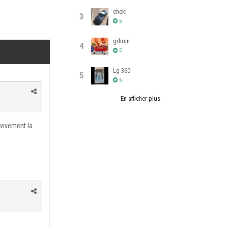
cheki
3
5
grhum
4
5
Lg-360
5
5
En afficher plus
, vivement la