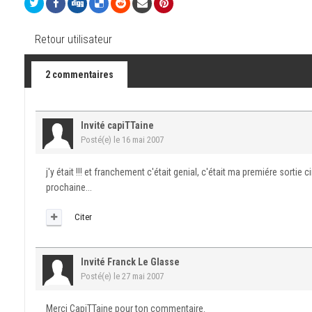
Retour utilisateur
2 commentaires
Invité capiTTaine
Posté(e)
le 16 mai 2007
j'y était !!! et franchement c'était genial, c'était ma premiére sortie 
prochaine...
Citer
Invité Franck Le Glasse
Posté(e)
le 27 mai 2007
Merci CapiTTaine pour ton commentaire.