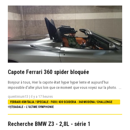
Capote Ferrari 360 spider bloquée
Bonjour à tous, Hier la capote était hyper hyper lente et aujourd'hui
impossible d'aller plus loin que ce moment que vous voyez sur la photo. ...
quentinium13 |
il y a 17 heures
FERRARI 458 ITALIA / SPECIALE - F430 / 430 SCUDERIA - 360 MODENA / CHALLENGE
5
STRADALE – L’ULTIME SYMPHONIE
Recherche BMW Z3 - 2,8L - série 1