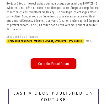
Bonjour à tous. je recherche pour mon usage personnel une BMW Z3 - 6
cylindres 2,8L - série 1. c’est le modèle que j’ai en tête pour compléter ma
collection et ainsi remplacer ma Healey. Je privilégie les échanges entre
particuliers. Donc si vous ou l’une de vos connaissances a ce modèle et
que vous réfléchissez à le mettre en vente (peut être même après l’été pour
en profiter encore un peu) n’hésitez pas à venir vers moi pour en discuter.
🙏 Je suis
Mika 348 |
il y a 21 heures
5
LE MARCHÉ DES RÊVES : FERRARI À VENDRE, À TROUVER ... ET À CHÉRIR
LAST VIDEOS PUBLISHED ON
YOUTUBE