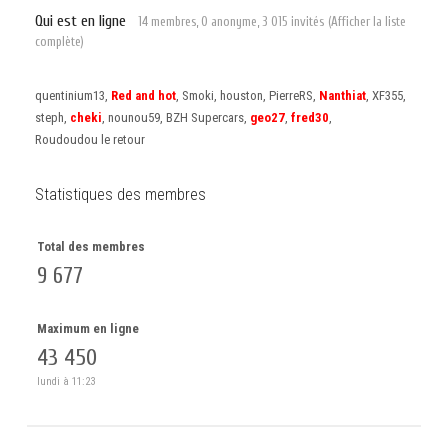
Qui est en ligne
14 membres, 0 anonyme, 3 015 invités
(Afficher la liste
complète)
quentinium13
Red and hot
Smoki
houston
PierreRS
Nanthiat
XF355
steph
cheki
nounou59
BZH Supercars
geo27
fred30
Roudoudou le retour
Statistiques des membres
Total des membres
9 677
Maximum en ligne
43 450
lundi à 11:23