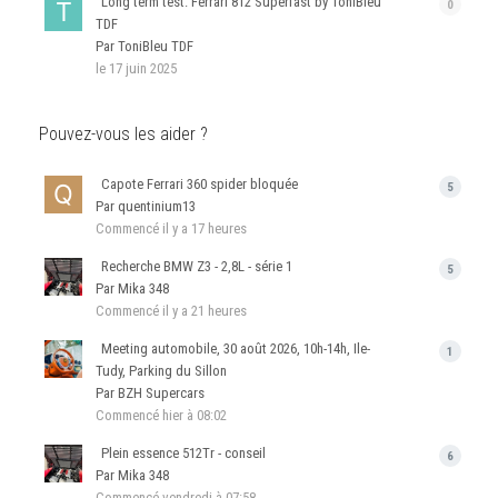
Long term test: Ferrari 812 Superfast by ToniBleu
0
TDF
Par ToniBleu TDF
le 17 juin 2025
Pouvez-vous les aider ?
Capote Ferrari 360 spider bloquée
5
Par quentinium13
Commencé
il y a 17 heures
Recherche BMW Z3 - 2,8L - série 1
5
Par Mika 348
Commencé
il y a 21 heures
Meeting automobile, 30 août 2026, 10h-14h, Ile-
1
Tudy, Parking du Sillon
Par BZH Supercars
Commencé
hier à 08:02
Plein essence 512Tr - conseil
6
Par Mika 348
Commencé
vendredi à 07:58