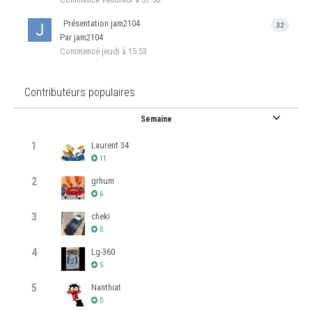
Présentation jam2104
32
Par jam2104
Commencé
jeudi à 15:53
Contributeurs populaires
Semaine
1
Laurent 34
11
2
grhum
6
3
cheki
5
4
Lg-360
5
5
Nanthiat
5